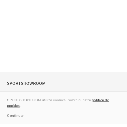
SPORTSHOWROOM
Quienes somos
SPORTSHOWROOM utiliza cookies. Sobre nuestra
política de
Contacto
cookies
.
Sitemap
Continuar