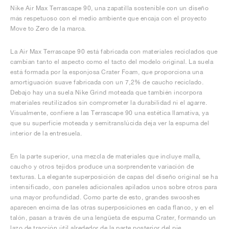
Nike Air Max Terrascape 90, una zapatilla sostenible con un diseño
más respetuoso con el medio ambiente que encaja con el proyecto
Move to Zero de la marca.
La Air Max Terrascape 90 está fabricada con materiales reciclados que
cambian tanto el aspecto como el tacto del modelo original. La suela
está formada por la esponjosa Crater Foam, que proporciona una
amortiguación suave fabricada con un 7,2% de caucho reciclado.
Debajo hay una suela Nike Grind moteada que también incorpora
materiales reutilizados sin comprometer la durabilidad ni el agarre.
Visualmente, confiere a las Terrascape 90 una estética llamativa, ya
que su superficie moteada y semitranslúcida deja ver la espuma del
interior de la entresuela.
En la parte superior, una mezcla de materiales que incluye malla,
caucho y otros tejidos produce una sorprendente variación de
texturas. La elegante superposición de capas del diseño original se ha
intensificado, con paneles adicionales apilados unos sobre otros para
una mayor profundidad. Como parte de esto, grandes swooshes
aparecen encima de las otras superposiciones en cada flanco, y en el
talón, pasan a través de una lengüeta de espuma Crater, formando un
lazo de tracción útil alrededor de la parte posterior del pie.