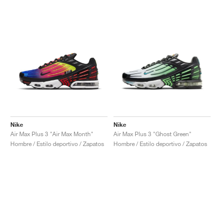
Nike
Nike
Air Max Plus 3 "Air Max Month"
Air Max Plus 3 "Ghost Green"
Hombre / Estilo deportivo / Zapatos
Hombre / Estilo deportivo / Zapatos