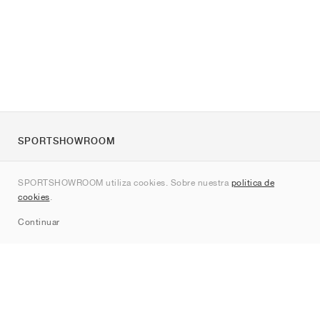
SPORTSHOWROOM
Quienes somos
SPORTSHOWROOM utiliza cookies. Sobre nuestra
política de
Contacto
cookies
.
Sitemap
Continuar
Marcas
Nike
Jordan
adidas