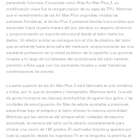
pareciendo futurista. Conocidas como Nike Air Max Plus 3, su
modificación clave fue la reorganización de su capa de TPU. Mientras
que el revestimiento de las Air Max Plus originales imitaba las
palmeras floridanas, el de las Plus 3 presenta bandas horizontales que
ascienden hacia la parte trasera del pie, dándole un aspecto dinámico
y proporcionando un soporte estructural desde el talón hasta los
dedos. Un efecto similar se consigue con el clip de plástico del talón
que se extiende fuera de la caña del mediopié, proporcionando así una
excelente protección en la mitad posterior de la zapatilla. Los guiones
lineales a lo largo de los laterales del contrafuerte del talón también
permiten a Nike jugar con los contrastes tonales y crear llamativas
combinaciones de colores.
La parte superior de las Air Max Plus 3 está fabricada en piel sintética
y malla, por lo que es duradera y transpirable. Mientras tanto, la suela
de goma incorpora las clásicas almohadillas de agarre tipo gofre, y las
unidades de amortiguación Air Max de rebote ajustadas a presiones
específicas bajo el antepié y el talón ofrecen la máxima comodidad.
Mientras que las ventanas del antepié están rodeadas de espuma
acolchada, la ventana del talón se ha abierto completamente para
ofrecer una visión de 180 grados. El cautivador branding aparece por
toda la zapatilla, desde los logotipos Tn en la lengüeta, la plantilla, el