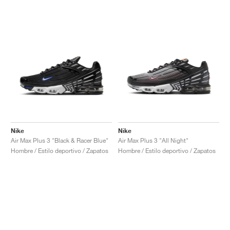
Nike
Nike
Air Max Plus 3 "Black & Racer Blue"
Air Max Plus 3 "All Night"
Hombre / Estilo deportivo / Zapatos
Hombre / Estilo deportivo / Zapatos