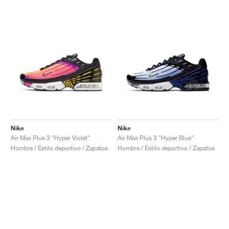
Nike
Nike
Air Max Plus 3 "Hyper Violet"
Air Max Plus 3 "Hyper Blue"
Hombre / Estilo deportivo / Zapatos
Hombre / Estilo deportivo / Zapatos