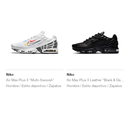
Nike
Nike
Air Max Plus 3 "Multi-Swoosh"
Air Max Plus 3 Leather "Black & Dark Smoke Grey"
Hombre / Estilo deportivo / Zapatos
Hombre / Estilo deportivo / Zapatos