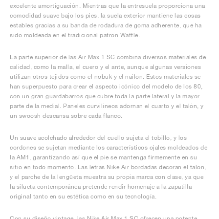
excelente amortiguación. Mientras que la entresuela proporciona una
comodidad suave bajo los pies, la suela exterior mantiene las cosas
estables gracias a su banda de rodadura de goma adherente, que ha
sido moldeada en el tradicional patrón Waffle.
La parte superior de las Air Max 1 SC combina diversos materiales de
calidad, como la malla, el cuero y el ante, aunque algunas versiones
utilizan otros tejidos como el nobuk y el nailon. Estos materiales se
han superpuesto para crear el aspecto icónico del modelo de los 80,
con un gran guardabarros que cubre toda la parte lateral y la mayor
parte de la medial. Paneles curvilíneos adornan el cuarto y el talón, y
un swoosh descansa sobre cada flanco.
Un suave acolchado alrededor del cuello sujeta el tobillo, y los
cordones se sujetan mediante los característicos ojales moldeados de
la AM1, garantizando así que el pie se mantenga firmemente en su
sitio en todo momento. Las letras Nike Air bordadas decoran el talón,
y el parche de la lengüeta muestra su propia marca con clase, ya que
la silueta contemporánea pretende rendir homenaje a la zapatilla
original tanto en su estética como en su tecnología.
Con su diseño vintage, las Nike Air Max 1 SC ofrecen una potente