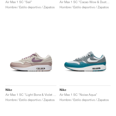
FIELD GENERAL
CRAZE
ADIRACER
MULE
471
GEL-CUMULUS 16
G.T. CUT
FORCE 58
TEKKIRA CUP
508
JORDAN
Air Max 1 SC "Sail"
Air Max 1 SC "Cacao Wow & Dusted Clay"
Hombre / Estilo deportivo / Zapatos
Hombre / Estilo deportivo / Zapatos
KILLSHOT 2
MOTO 2K
ITALIA
LEGACY 312
ALLERDALE
G.T. FUTURE
PS8
ALOHA SUPER
600
TOTAL 90
PHENOMENA
FORUM
JUMPMAN JACK
2000
VERTEBRAE
808
AVA ROVER
1000
HAMBURG
204L
AIR MAX 95
933
MIND
860V2
AIR RIFT
Nike
Nike
Air Max 1 SC "Light Bone & Violet Dust"
Air Max 1 SC "Noise Aqua"
Hombre / Estilo deportivo / Zapatos
Hombre / Estilo deportivo / Zapatos