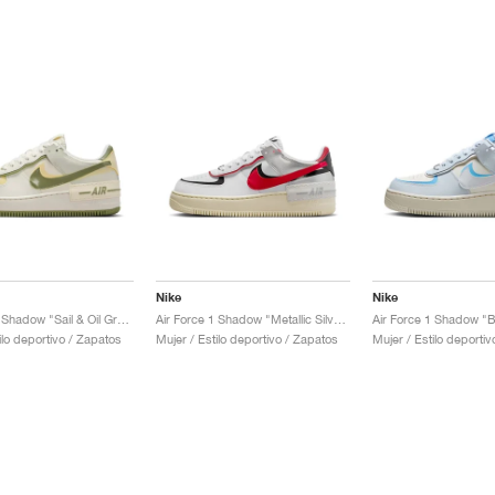
Nike
Nike
Air Force 1 Shadow "Sail & Oil Green"
Air Force 1 Shadow "Metallic Silver & Gym Red"
ilo deportivo / Zapatos
Mujer / Estilo deportivo / Zapatos
Mujer / Estilo deporti