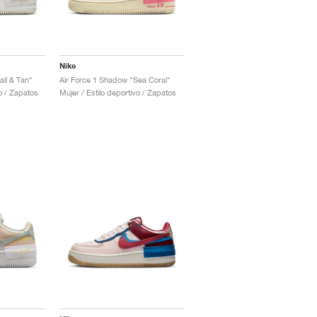
Nike
il & Tan"
Air Force 1 Shadow "Sea Coral"
vo / Zapatos
Mujer / Estilo deportivo / Zapatos