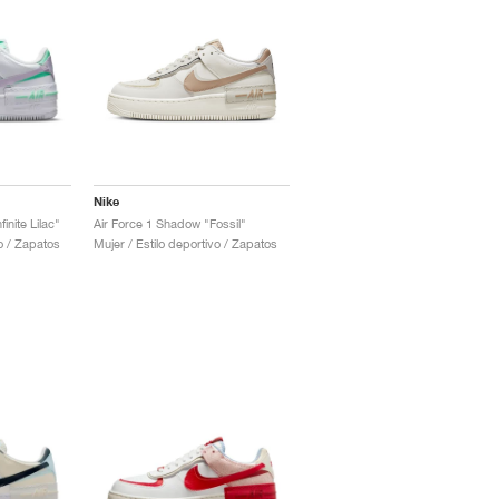
Nike
inite Lilac"
Air Force 1 Shadow "Fossil"
vo / Zapatos
Mujer / Estilo deportivo / Zapatos