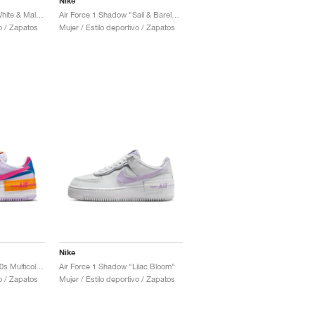
Nike
Air Force 1 Shadow "White & Malachite"
Air Force 1 Shadow "Sail & Barely Green"
vo / Zapatos
Mujer / Estilo deportivo / Zapatos
Nike
Air Force 1 Shadow "90s Multicolor"
Air Force 1 Shadow "Lilac Bloom"
vo / Zapatos
Mujer / Estilo deportivo / Zapatos