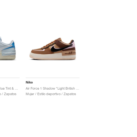
Nike
Air Force 1 Shadow "Blue Tint & Sail"
Air Force 1 Shadow "Light British Tan"
vo / Zapatos
Mujer / Estilo deportivo / Zapatos