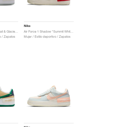
Nike
Air Force 1 Shadow "Sail & Glacier Blue"
Air Force 1 Shadow "Summit White & University Red"
vo / Zapatos
Mujer / Estilo deportivo / Zapatos