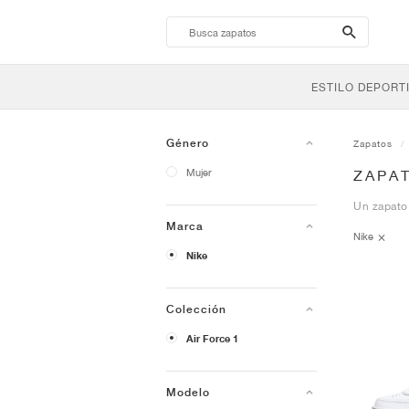
search-
btn
ESTILO DEPORT
Género
Zapatos
Mujer
ZAPAT
Un zapato
Marca
Nike
Nike
Colección
Air Force 1
Modelo