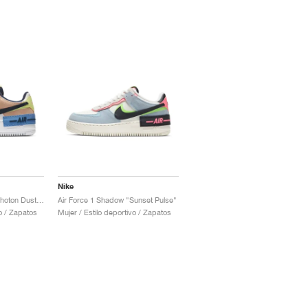
Nike
Air Force 1 Shadow "Photon Dust & Crimson Tint"
Air Force 1 Shadow "Sunset Pulse"
vo / Zapatos
Mujer / Estilo deportivo / Zapatos