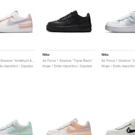
Nike
Nike
Air Force 1 Shadow "Amethyst Ash"
Air Force 1 Shadow "Triple Black"
Air Force 1 Shadow "Inf
ilo deportivo / Zapatos
Mujer / Estilo deportivo / Zapatos
Mujer / Estilo deporti