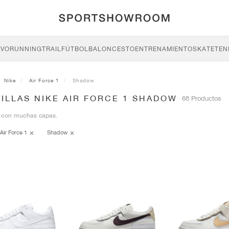
IVO
RUNNING
TRAIL
FÚTBOL
BALONCESTO
ENTRENAMIENTO
SKATE
TEN
Nike
Air Force 1
Shadow
ILLAS NIKE AIR FORCE 1 SHADOW
68 Productos
 con muchas capas.
Air Force 1
Shadow