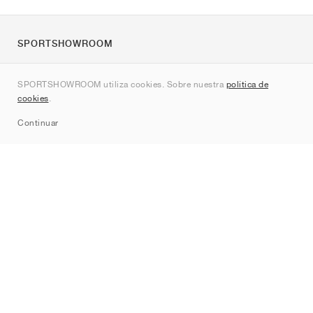
SPORTSHOWROOM
Quienes somos
SPORTSHOWROOM utiliza cookies. Sobre nuestra
política de
Contacto
cookies
.
Sitemap
Continuar
Marcas
Nike
Jordan
adidas
New Balance
ASICS
PUMA
Converse