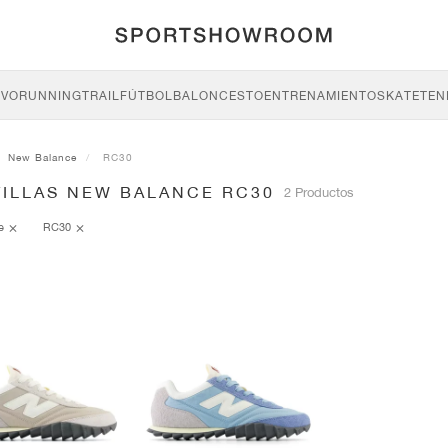
IVO
RUNNING
TRAIL
FÚTBOL
BALONCESTO
ENTRENAMIENTO
SKATE
TEN
New Balance
RC30
TILLAS NEW BALANCE RC30
2 Productos
ce
RC30