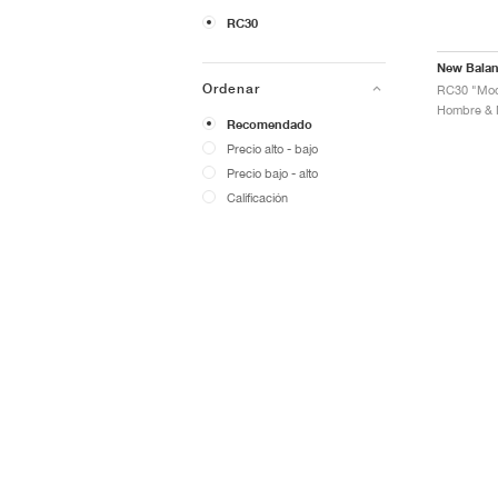
RC30
New Bala
Ordenar
RC30 "Moo
Recomendado
Precio alto - bajo
Precio bajo - alto
Calificación