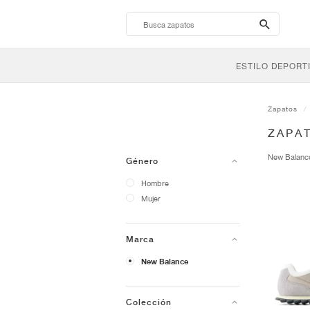
search-
btn
ESTILO DEPORT
Zapatos
ZAPA
New Balan
Género
Hombre
Mujer
Marca
New Balance
Colección