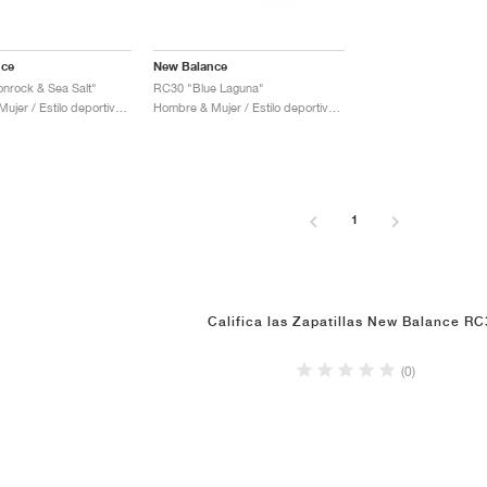
nce
New Balance
nrock & Sea Salt"
RC30 "Blue Laguna"
Hombre & Mujer / Estilo deportivo / Zapatos
Hombre & Mujer / Estilo deportivo / Zapatos
1
Califica las Zapatillas New Balance R
(0)