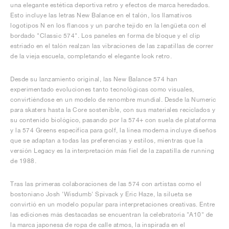
una elegante estética deportiva retro y efectos de marca heredados.
Esto incluye las letras New Balance en el talón, los llamativos
logotipos N en los flancos y un parche tejido en la lengüeta con el
bordado "Classic 574". Los paneles en forma de bloque y el clip
estriado en el talón realzan las vibraciones de las zapatillas de correr
de la vieja escuela, completando el elegante look retro.
Desde su lanzamiento original, las New Balance 574 han
experimentado evoluciones tanto tecnológicas como visuales,
convirtiéndose en un modelo de renombre mundial. Desde la Numeric
para skaters hasta la Core sostenible, con sus materiales reciclados y
su contenido biológico, pasando por la 574+ con suela de plataforma
y la 574 Greens específica para golf, la línea moderna incluye diseños
que se adaptan a todas las preferencias y estilos, mientras que la
versión Legacy es la interpretación más fiel de la zapatilla de running
de 1988.
Tras las primeras colaboraciones de las 574 con artistas como el
bostoniano Josh 'Wisdumb' Spivack y Eric Haze, la silueta se
convirtió en un modelo popular para interpretaciones creativas. Entre
las ediciones más destacadas se encuentran la celebratoria "A10" de
la marca japonesa de ropa de calle atmos, la inspirada en el