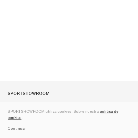
SPORTSHOWROOM
Quienes somos
SPORTSHOWROOM utiliza cookies. Sobre nuestra
política de
Contacto
cookies
.
Sitemap
Continuar