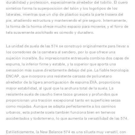
durabilidad y protección, especialmente alrededor del tobillo. El cuero
sintético forma la superposición del talón y los logotipos de los
laterales, mientras que un clip de plástico sujeta la parte trasera del
pie, añadiendo estructura y manteniendo el pie seguro. Internamente,
la forma de la horma ofrece mucho espacio para moverse, y el forro de
tela suavemente acolchado es cómodo y duradero.
La unidad de suela de las 574 se construyó originalmente para llevar a
los corredores de la carretera al sendero, por lo que ofrece una
sujeción increíble. Su impresionante entresuela combina dos capas de
espuma, la inferior firme y estable, y la superior que aporta una
sensación más suave directamente debajo del pie. La fiable tecnología
ENCAP, que incorpora una resistente carcasa de poliuretano
alrededor de la ligera amortiguación de espuma EVA, proporciona
mayor estabilidad, al igual que la anchura total de la suela. La
resistente suela de caucho tiene tacos gruesos y profundos que
proporcionan una tracción excepcional tanto en superficies secas
como mojadas. Aunque se adapta perfectamente a los caminos
urbanos, esta potente suela también funciona bien en terrenos
accidentados y todoterreno, lo que aumenta la versatilidad de las 574.
Estilísticamente, la New Balance 574 es una silueta muy versátil, con