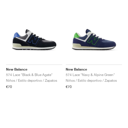
New Balance
New Balance
574 Lace "Black & Blue Agate"
574 Lace "Navy & Alpine Green"
Niños / Estilo deportivo / Zapatos
Niños / Estilo deportivo / Zapatos
€70
€70