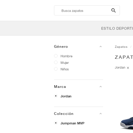
search-
btn
ESTILO DEPORT
Género
Zapatos
Hombre
ZAPA
Mujer
Jordan
Niños
Marca
Jordan
Colección
Jumpman MVP