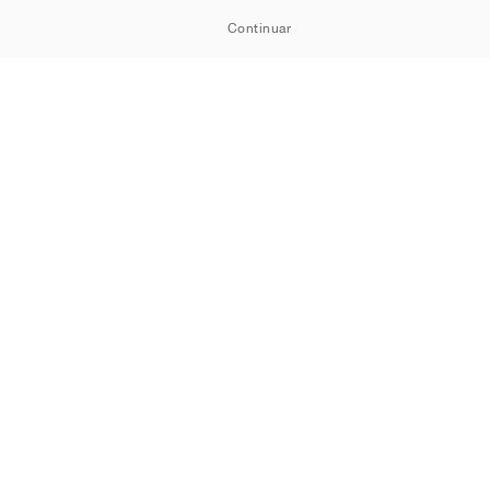
Continuar
TSHOWROOM
Cookies
Privacidad