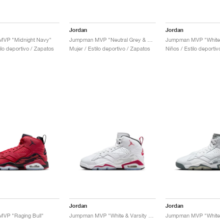
Jordan
Jordan
VP "Midnight Navy"
Jumpman MVP "Neutral Grey & Orchid"
ilo deportivo / Zapatos
Mujer / Estilo deportivo / Zapatos
Niños / Estilo deporti
Jordan
Jordan
VP "Raging Bull"
Jumpman MVP "White & Varsity Red"