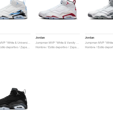
Jordan
Jordan
Jumpman MVP "White & University Blue"
Jumpman MVP "White & Varsity Red"
Hombre / Estilo deportivo / Zapatos
Hombre / Estilo deportivo / Zapatos