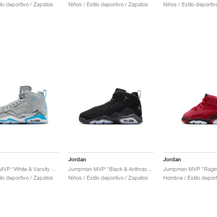
ilo deportivo / Zapatos
Niños / Estilo deportivo / Zapatos
Niños / Estilo deporti
Jordan
Jordan
Jumpman MVP "White & Varsity Red"
Jumpman MVP "Black & Anthracite"
Jumpman MVP "Raging
ilo deportivo / Zapatos
Niños / Estilo deportivo / Zapatos