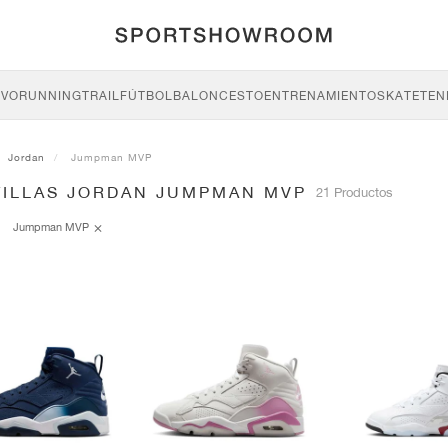
IVO
RUNNING
TRAIL
FÚTBOL
BALONCESTO
ENTRENAMIENTO
SKATE
TEN
Jordan
Jumpman MVP
TILLAS JORDAN JUMPMAN MVP
21 Productos
Jumpman MVP