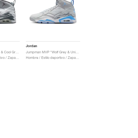
Jordan
Jumpman MVP "White & Cool Grey"
Jumpman MVP "Wolf Grey & University Blue"
Hombre / Estilo deportivo / Zapatos
Hombre / Estilo deportivo / Zapatos