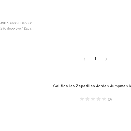
Jumpman MVP "Black & Dark Grey"
Hombre / Estilo deportivo / Zapatos
1
Califica las Zapatillas Jordan Jumpman
(0)