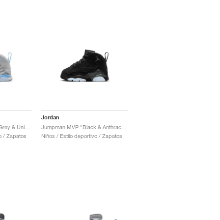
Jordan
Jumpman MVP "Wolf Grey & University Blue"
Jumpman MVP "Black & Anthracite"
vo / Zapatos
Niños / Estilo deportivo / Zapatos