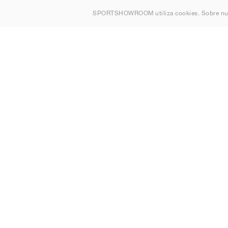
Quienes s
SPORTSHOWROOM utiliza cookies. Sobre nu
Contacto
Sitemap
España