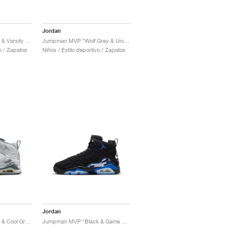
Jordan
Jumpman MVP "White & Varsity Red"
Jumpman MVP "Wolf Grey & University Blue"
vo / Zapatos
Niños / Estilo deportivo / Zapatos
Jordan
Jumpman MVP "White & Cool Grey"
Jumpman MVP "Black & Game Royal"