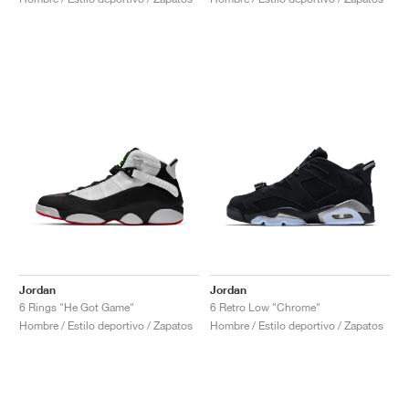
Jordan
Jordan
6 Rings "He Got Game"
6 Retro Low "Chrome"
Hombre / Estilo deportivo / Zapatos
Hombre / Estilo deportivo / Zapatos