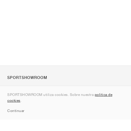
SPORTSHOWROOM
Quienes somos
SPORTSHOWROOM utiliza cookies. Sobre nuestra
política de
Contacto
cookies
.
Sitemap
Continuar
Marcas