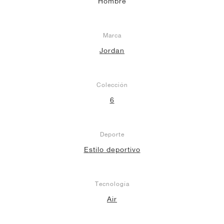
Hombre
Marca
Jordan
Colección
6
Deporte
Estilo deportivo
Tecnología
Air