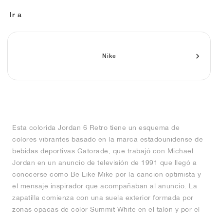
FIELD GENERAL
CRAZE
ADIRACER
MULE
471
GEL-CUMULUS 16
G.T. CUT
FORCE 58
TEKKIRA CUP
508
JORDAN
Ir a
KILLSHOT 2
MOTO 2K
ITALIA
LEGACY 312
ALLERDALE
G.T. FUTURE
PS8
ALOHA SUPER
600
TOTAL 90
PHENOMENA
FORUM
JUMPMAN JACK
2000
VERTEBRAE
808
Nike
AVA ROVER
1000
HAMBURG
204L
AIR MAX 95
933
MIND
860V2
Esta colorida Jordan 6 Retro tiene un esquema de
AIR RIFT
colores vibrantes basado en la marca estadounidense de
bebidas deportivas Gatorade, que trabajó con Michael
Jordan en un anuncio de televisión de 1991 que llegó a
conocerse como Be Like Mike por la canción optimista y
el mensaje inspirador que acompañaban al anuncio. La
zapatilla comienza con una suela exterior formada por
zonas opacas de color Summit White en el talón y por el