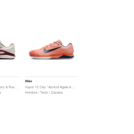
Nike
Vapor 12 Clay "Pale Ivory & Rush Pink"
Vapor 12 Clay "Apricot Agate & Obsidian"
s
Hombre / Tenis / Zapatos