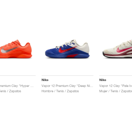
Nike
Nike
Vapor 12 Premium Clay "Hyper Crimson & Metallic Silver"
Vapor 12 Premium Clay "Deep Night & Light Crimson"
enis / Zapatos
Hombre / Tenis / Zapatos
Mujer / Tenis / Zapato