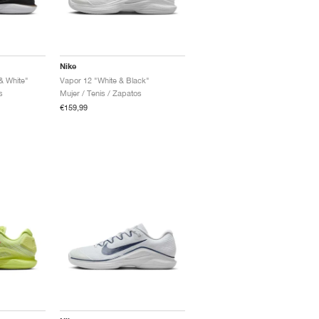
Nike
& White"
Vapor 12 "White & Black"
s
Mujer / Tenis / Zapatos
€159,99