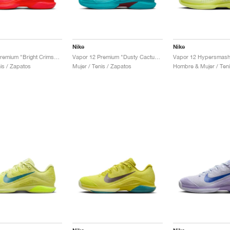
Nike
Nike
Vapor 12 Premium "Bright Crimson & Metallic Silver"
Vapor 12 Premium "Dusty Cactus & Pale Ivory"
is / Zapatos
Mujer / Tenis / Zapatos
Hombre & Mujer / Teni