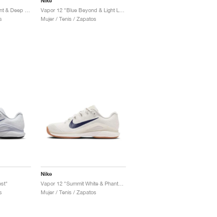
Nike
Vapor 12 "Amethyst Tint & Deep Night"
Vapor 12 "Blue Beyond & Light Lemon Twist"
s
Mujer / Tenis / Zapatos
Nike
st"
Vapor 12 "Summit White & Phantom"
s
Mujer / Tenis / Zapatos