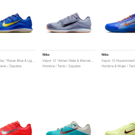
Nike
Nike
Vapor 12 Clay "Racer Blue & Lightning"
Vapor 12 "Ashen Slate & Marrakesh"
Vapor 12 Hypersmash
enis / Zapatos
Hombre / Tenis / Zapatos
Hombre & Mujer / Teni