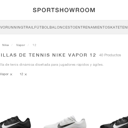
IVO
RUNNING
TRAIL
FÚTBOL
BALONCESTO
ENTRENAMIENTO
SKATE
TEN
Nike
Vapor
12
ILLAS DE TENNIS NIKE VAPOR 12
40 Productos
lla de tenis dinámica diseñada para jugadores rápidos y ágiles.
Vapor
12