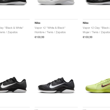
Nike
Nike
lay "Black & White"
Vapor 12 "White & Black"
Vapor 12 Clay "Black 
enis / Zapatos
Hombre / Tenis / Zapatos
Mujer / Tenis / Zapato
€159,99
€159,99