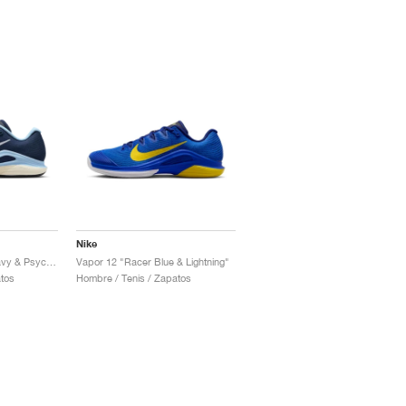
Nike
Vapor 12 "Midnight Navy & Psychic Blue"
Vapor 12 "Racer Blue & Lightning"
tos
Hombre / Tenis / Zapatos