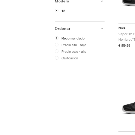
Modelo
12
Nike
Ordenar
Vapor 12 C
Recomendado
Hombre / T
Precio alto - bajo
€159,99
Precio bajo - alto
Calificación