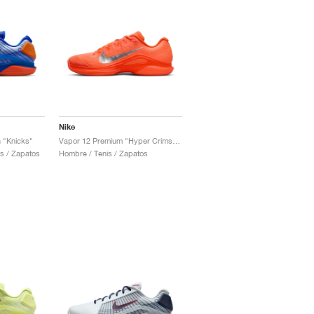
Nike
 "Knicks"
Vapor 12 Premium "Hyper Crimson & Metallic Silver"
s / Zapatos
Hombre / Tenis / Zapatos