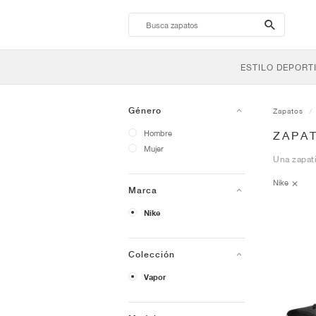
search-
btn
ESTILO DEPORT
Género
Zapatos
Hombre
ZAPAT
Mujer
Una zapati
Nike
Marca
Nike
Colección
Vapor