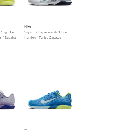
Nike
Vapor 12 Hypersmash "Light Lemon Twist & Light Crimson"
Vapor 12 Hypersmash "United We Rise"
s / Zapatos
Hombre / Tenis / Zapatos