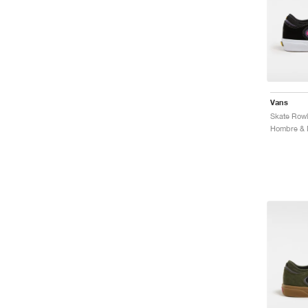
Vans
Skate Rowl
Hombre & M