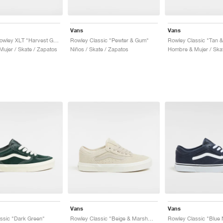
Vans
Vans
Premium Rowley XLT "Harvest Gold"
Rowley Classic "Pewter & Gum"
Rowley Classic "Tan 
ujer / Skate / Zapatos
Niños / Skate / Zapatos
Hombre & Mujer / Ska
Vans
Vans
ssic "Dark Green"
Rowley Classic "Beige & Marshmallow"
Rowley Classic "Blue 