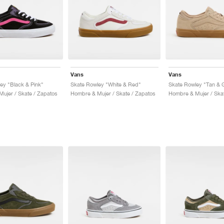
Vans
Vans
ey "Black & Pink"
Skate Rowley "White & Red"
Skate Rowley "Tan &
ujer / Skate / Zapatos
Hombre & Mujer / Skate / Zapatos
Hombre & Mujer / Ska