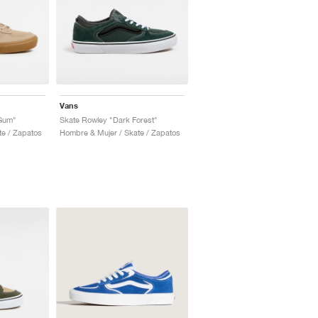
Vans
 Gum"
Skate Rowley "Dark Forest"
te / Zapatos
Hombre & Mujer / Skate / Zapatos