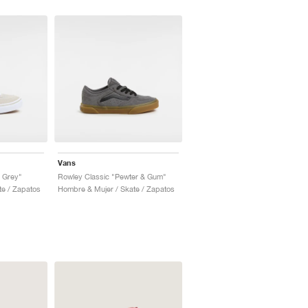
Vans
 Grey"
Rowley Classic "Pewter & Gum"
te / Zapatos
Hombre & Mujer / Skate / Zapatos