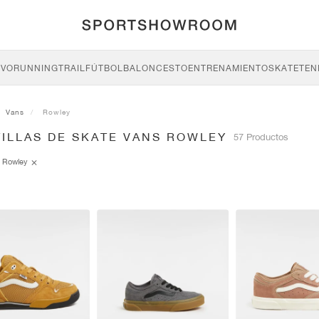
IVO
RUNNING
TRAIL
FÚTBOL
BALONCESTO
ENTRENAMIENTO
SKATE
TEN
Vans
Rowley
TILLAS DE SKATE VANS ROWLEY
57 Productos
Rowley