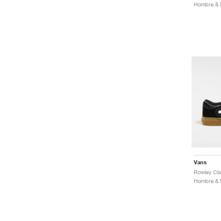
Hombre & M
Vans
Rowley Cla
Hombre & M