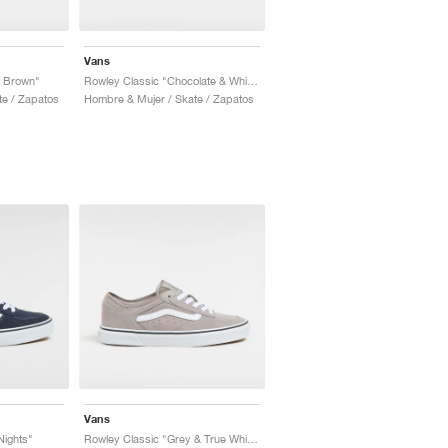
Vans
& Brown"
Rowley Classic "Chocolate & White"
te / Zapatos
Hombre & Mujer / Skate / Zapatos
Vans
Nights"
Rowley Classic "Grey & True White"