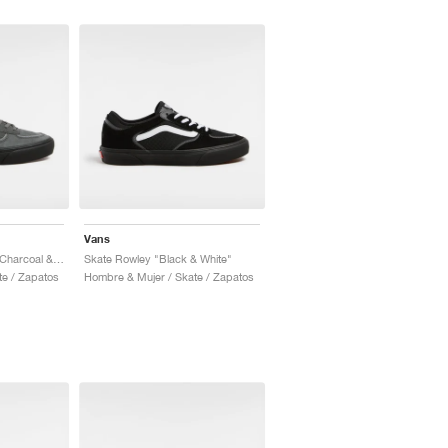
Vans
Skate Rowley Suede "Charcoal & Black"
Skate Rowley "Black & White"
te / Zapatos
Hombre & Mujer / Skate / Zapatos