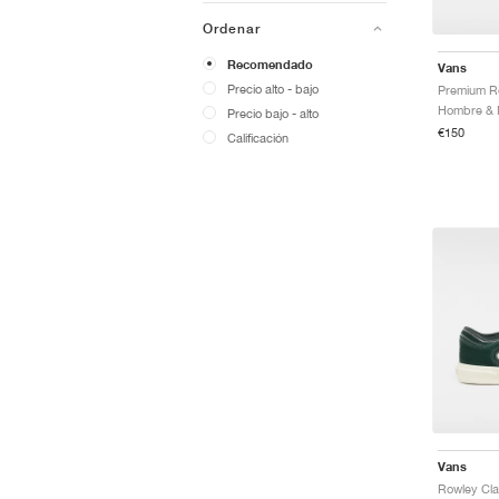
Ordenar
Recomendado
Vans
Precio alto - bajo
Hombre & M
Precio bajo - alto
€150
Calificación
Vans
Rowley Cla