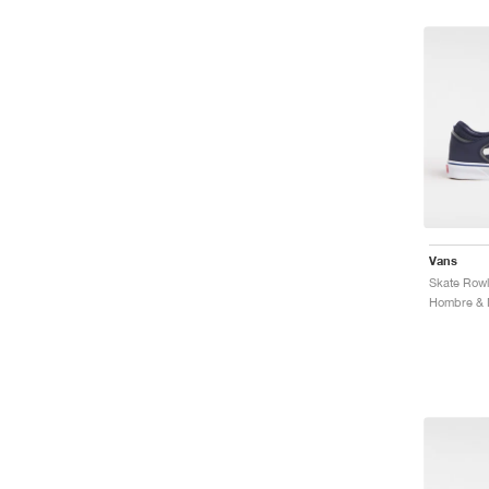
Vans
Skate Rowl
Hombre & M