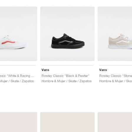
Vans
Vans
Rowley Classic "White & Racing Red"
Rowley Classic "Black & Pewter"
Rowley Classic "Stone
ujer / Skate / Zapatos
Hombre & Mujer / Skate / Zapatos
Hombre & Mujer / Ska