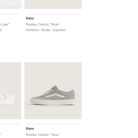
Vans
 Leaf"
Rowley Classic "Blue"
os
Hombre / Skate / Zapatos
Vans
"
Rowley Classic "Grey"