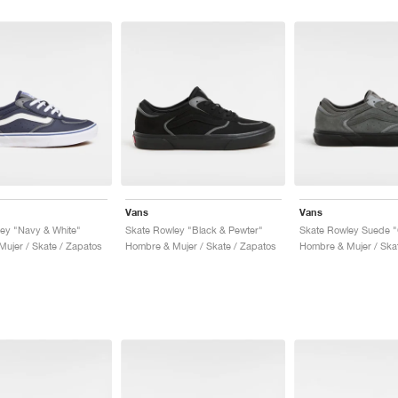
Vans
Vans
ey "Navy & White"
Skate Rowley "Black & Pewter"
ujer / Skate / Zapatos
Hombre & Mujer / Skate / Zapatos
Hombre & Mujer / Ska