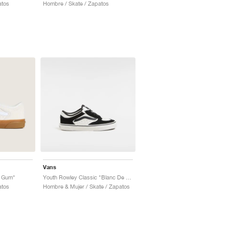
atos
Hombre / Skate / Zapatos
Vans
e Gum"
Youth Rowley Classic "Blanc De Blanc & bBack"
atos
Hombre & Mujer / Skate / Zapatos