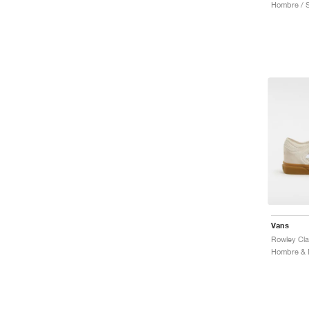
Hombre / S
Vans
Rowley Cla
Hombre & M