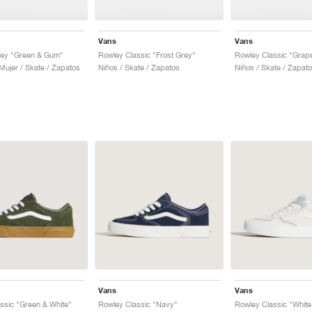
Vans
Vans
ley "Green & Gum"
Rowley Classic "Frost Grey"
Rowley Classic "Grape
ujer / Skate / Zapatos
Niños / Skate / Zapatos
Niños / Skate / Zapat
Vans
Vans
ssic "Green & White"
Rowley Classic "Navy"
Rowley Classic "White