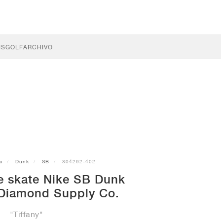
IS
GOLF
ARCHIVO
e
Dunk
SB
304292-402
de skate Nike SB Dunk
Diamond Supply Co.
"Tiffany"