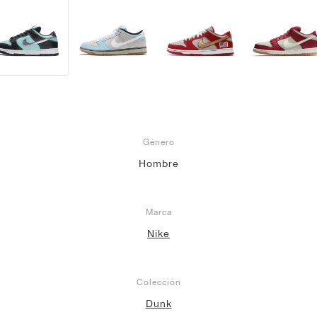
Género
Hombre
Marca
Nike
Colección
Dunk