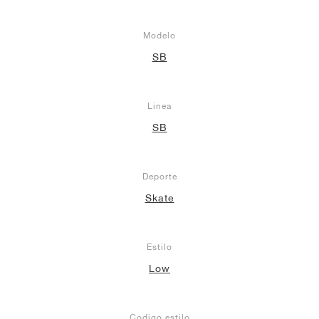
Modelo
SB
Línea
SB
Deporte
Skate
Estilo
Low
Codigo estilo