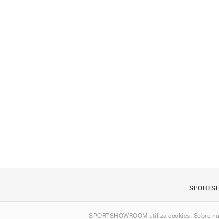
SPORTS
Quienes s
SPORTSHOWROOM utiliza cookies. Sobre nu
Contacto