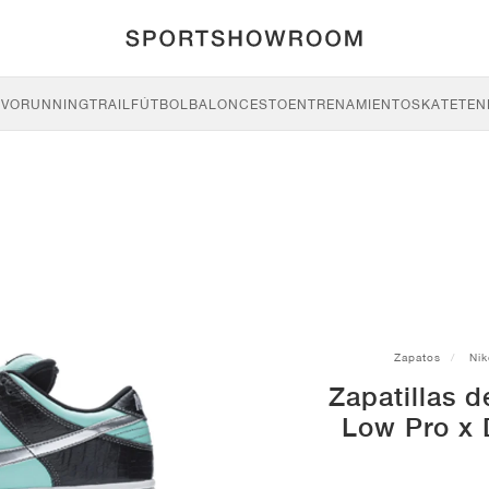
IVO
RUNNING
TRAIL
FÚTBOL
BALONCESTO
ENTRENAMIENTO
SKATE
TEN
Zapatos
Nik
Zapatillas 
Low Pro x 