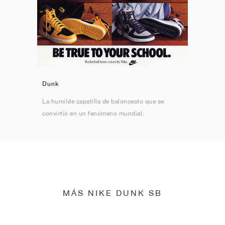
Dunk
La humilde zapatilla de baloncesto que se
convirtió en un fenómeno mundial.
MÁS NIKE DUNK SB