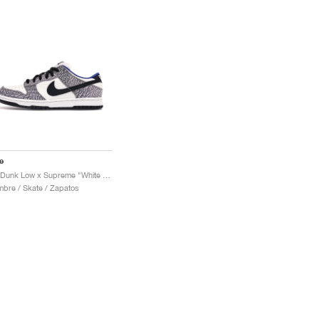
e
SB Dunk Low x Supreme "White Cement"
bre / Skate / Zapatos