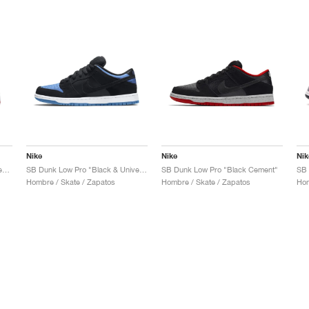
Nike
Nike
Nik
SB Dunk Low x Jeff Staple "Pigeon"
SB Dunk Low Pro "Black & University Blue"
SB Dunk Low Pro "Black Cement"
Hombre / Skate / Zapatos
Hombre / Skate / Zapatos
Hom