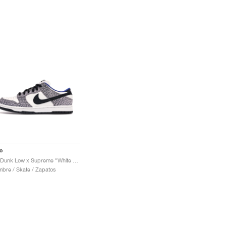
e
SB Dunk Low x Supreme "White Cement"
bre / Skate / Zapatos