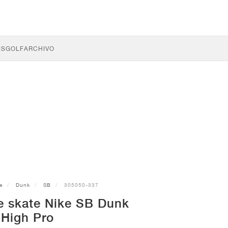
IS
GOLF
ARCHIVO
e
Dunk
SB
305050-337
de skate Nike SB Dunk
High Pro