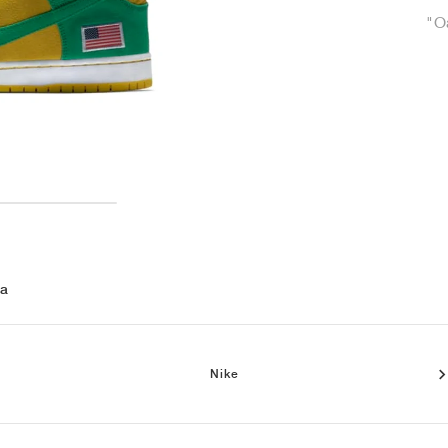
"O
 a
Nike