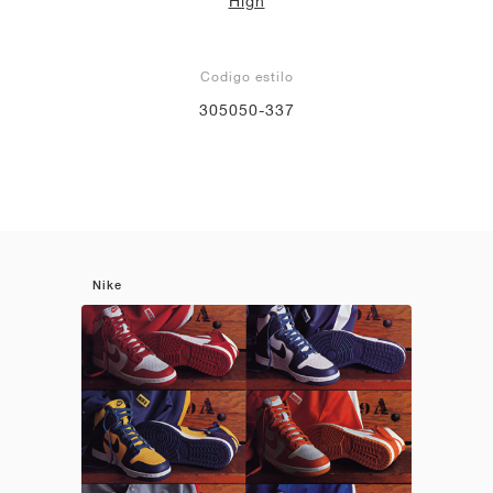
High
Codigo estilo
305050-337
Nike