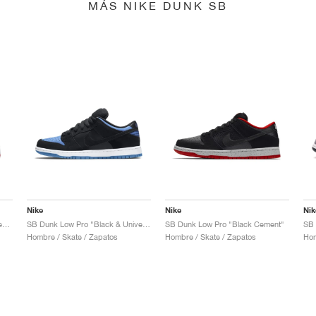
MÁS NIKE DUNK SB
Nike
Nike
Nik
SB Dunk Low x Jeff Staple "Pigeon"
SB Dunk Low Pro "Black & University Blue"
SB Dunk Low Pro "Black Cement"
Hombre / Skate / Zapatos
Hombre / Skate / Zapatos
Hom