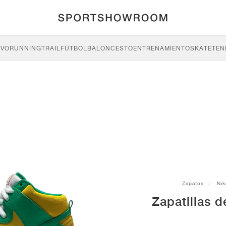
IVO
RUNNING
TRAIL
FÚTBOL
BALONCESTO
ENTRENAMIENTO
SKATE
TEN
Zapatos
Nik
Zapatillas 