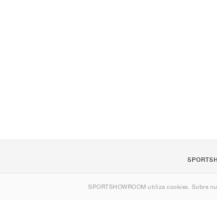
SPORTS
Quienes s
SPORTSHOWROOM utiliza cookies. Sobre nu
Contacto
Sitemap