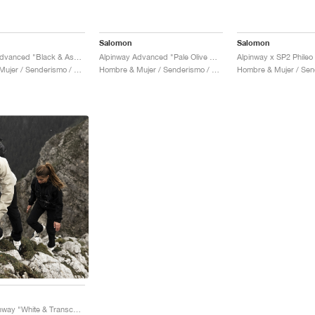
Salomon
Salomon
Alpinway Advanced "Black & Asphalt"
Alpinway Advanced "Pale Olive Green & Black"
Hombre & Mujer / Senderismo / Zapatos
Hombre & Mujer / Senderismo / Zapatos
S/Lab Alpinway "White & Transcend Blue"