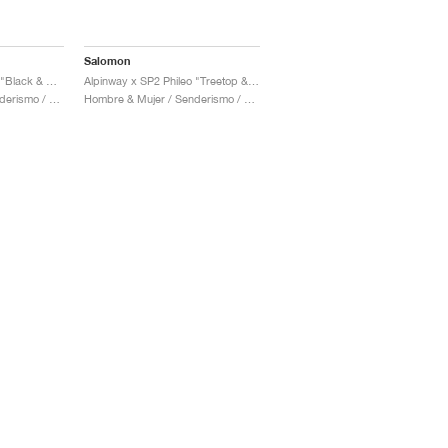
Salomon
Alpinway x SP2 Phileo "Black & Nine Iron"
Alpinway x SP2 Phileo "Treetop & Calla Green"
Hombre & Mujer / Senderismo / Zapatos
Hombre & Mujer / Senderismo / Zapatos