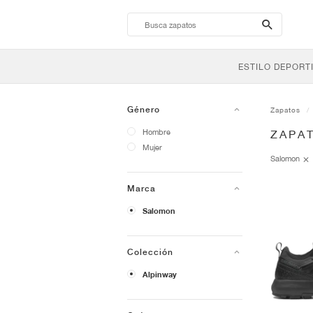
search-
btn
ESTILO DEPORT
Género
Zapatos
Hombre
ZAPA
Mujer
Salomon
Marca
Salomon
Colección
Alpinway