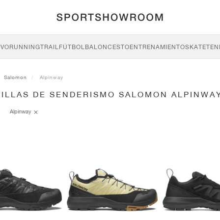
IVO
RUNNING
TRAIL
FÚTBOL
BALONCESTO
ENTRENAMIENTO
SKATE
TEN
Salomon
Alpinway
TILLAS DE SENDERISMO SALOMON ALPINWA
Alpinway