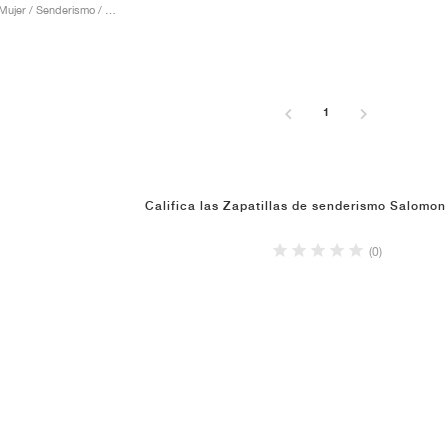
Hombre & Mujer / Senderismo / Zapatos
1
Califica las Zapatillas de senderismo Salomon
(0)