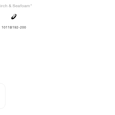
irch & Seafoam"
1011B192-200