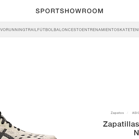
IVO
RUNNING
TRAIL
FÚTBOL
BALONCESTO
ENTRENAMIENTO
SKATE
TEN
Zapatos
ASI
Zapatilla
N