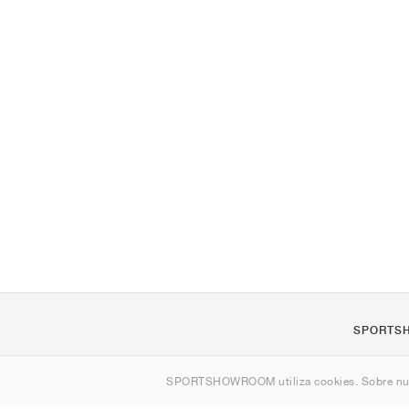
SPORTS
Quienes s
SPORTSHOWROOM utiliza cookies. Sobre nu
Contacto