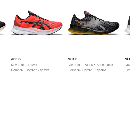
ASICS
ASICS
AS
Novablast "Tokyo"
Novablast "Black & Sheet Rock"
Nov
Hombre / Correr / Zapatos
Hombre / Correr / Zapatos
Hom