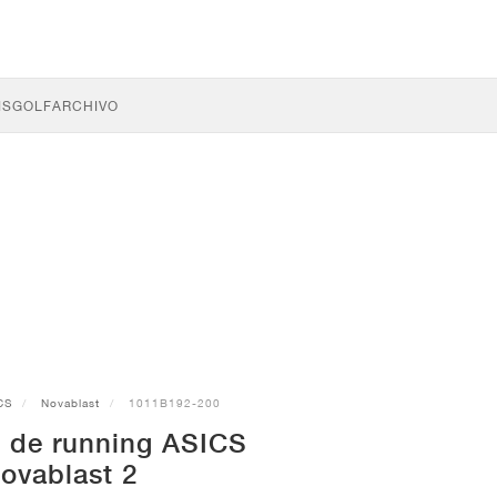
IS
GOLF
ARCHIVO
CS
Novablast
1011B192-200
s de running ASICS
ovablast 2