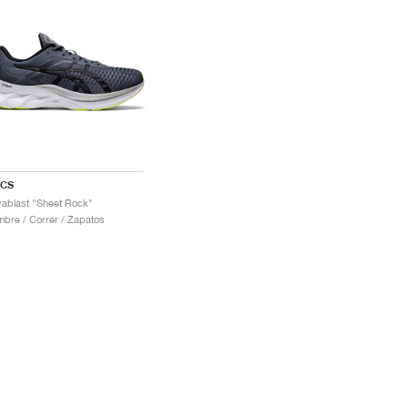
ICS
ablast "Sheet Rock"
bre / Correr / Zapatos