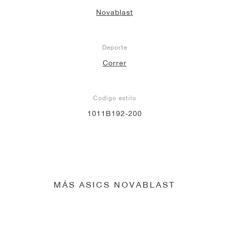
Novablast
Deporte
Correr
Codigo estilo
1011B192-200
MÁS ASICS NOVABLAST