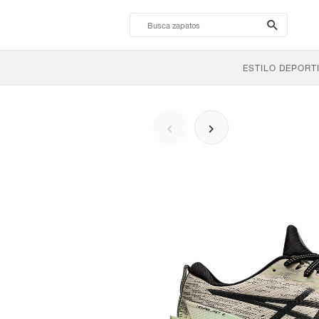
search-
btn
ESTILO DEPORT