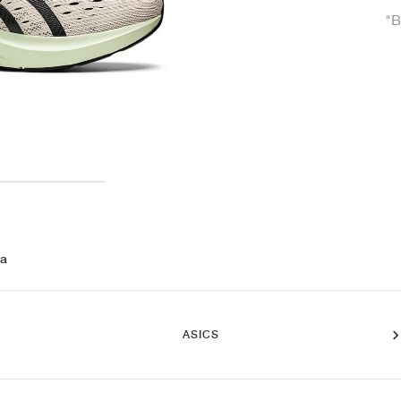
"B
 a
ASICS