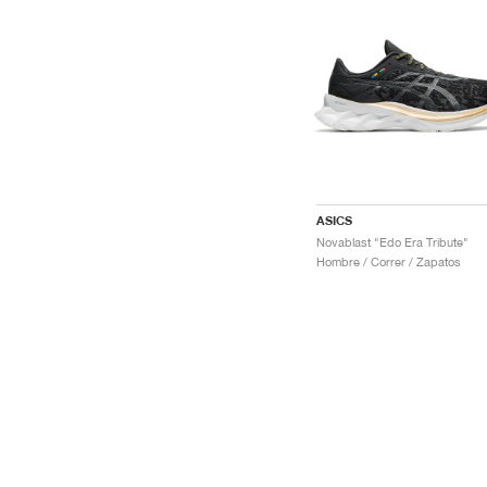
ASICS
Novablast "Edo Era Tribute"
Hombre / Correr / Zapatos