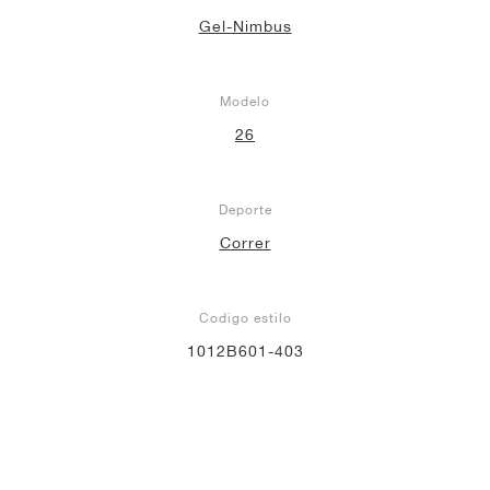
Gel-Nimbus
Modelo
26
Deporte
Correr
Codigo estilo
1012B601-403