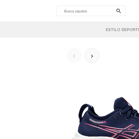
search-
btn
ESTILO DEPORT