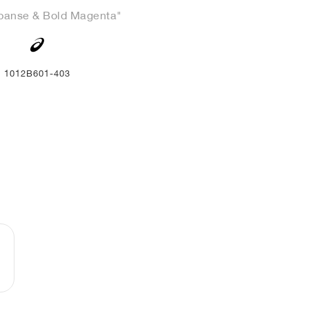
panse & Bold Magenta"
1012B601-403