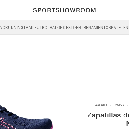
IVO
RUNNING
TRAIL
FÚTBOL
BALONCESTO
ENTRENAMIENTO
SKATE
TEN
Zapatos
ASICS
Zapatillas 