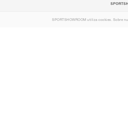
SPORTS
Quienes s
SPORTSHOWROOM utiliza cookies. Sobre nu
Contacto
Sitemap