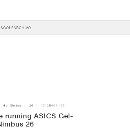
IS
GOLF
ARCHIVO
Gel-Nimbus
26
1012B601-403
de running ASICS Gel-
Nimbus 26