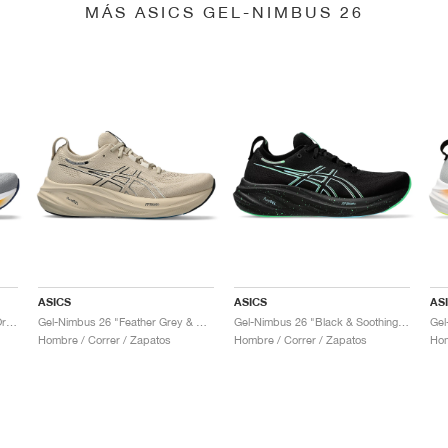
MÁS ASICS GEL-NIMBUS 26
ASICS
ASICS
AS
Gel-Nimbus 26 "Sheet Rock & Orange"
Gel-Nimbus 26 "Feather Grey & Black"
Gel-Nimbus 26 "Black & Soothing Sea"
Hombre / Correr / Zapatos
Hombre / Correr / Zapatos
Hom