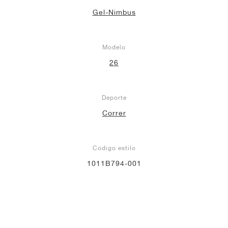
Gel-Nimbus
Modelo
26
Deporte
Correr
Codigo estilo
1011B794-001