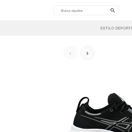
search-
btn
ESTILO DEPORT