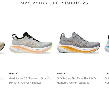
MÁS ASICS GEL-NIMBUS 26
ASICS
ASICS
AS
Gel-Nimbus 26 "Feather Grey & Black"
Gel-Nimbus 26 "Piedmont Grey & Safety Yellow"
Gel-Nimbus 26 "Sheet Rock & Orange"
Hombre / Correr / Zapatos
Hombre / Correr / Zapatos
Hom