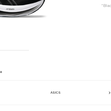
"Bla
 a
ASICS