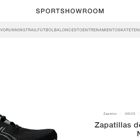
IVO
RUNNING
TRAIL
FÚTBOL
BALONCESTO
ENTRENAMIENTO
SKATE
TEN
Zapatos
ASICS
Zapatillas 