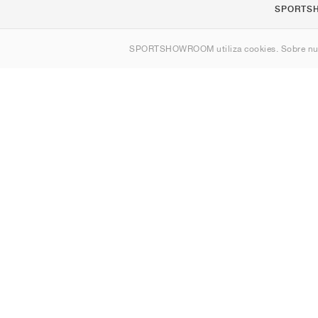
SPORTS
Quienes s
SPORTSHOWROOM utiliza cookies. Sobre nu
Contacto
Sitemap