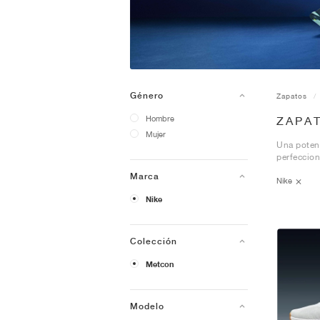
Género
Zapatos
Hombre
ZAPA
Mujer
Una potent
perfeccio
Marca
Nike
Nike
Colección
Metcon
Modelo