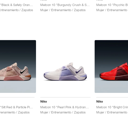
Metcon 10 "Black & Safety Orange"
Metcon 10 "Burgundy Crush & Sweet Beet"
ntrenamiento / Zapatos
Mujer / Entrenamiento / Zapatos
Mujer / Entrenamiento
Nike
Nike
Metcon 10 "Silt Red & Particle Pink"
Metcon 10 "Pearl Pink & Hydrangeas"
trenamiento / Zapatos
Mujer / Entrenamiento / Zapatos
Mujer / Entrenamiento