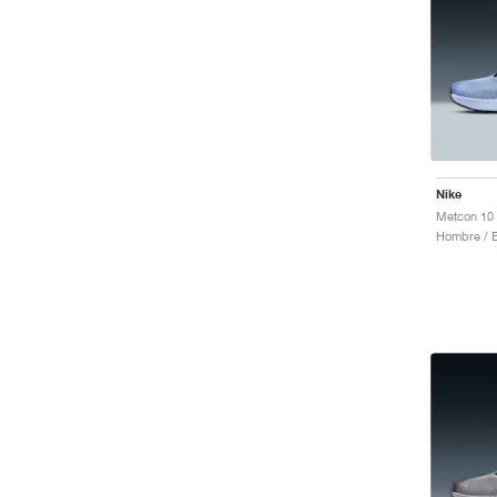
Nike
Hombre / E