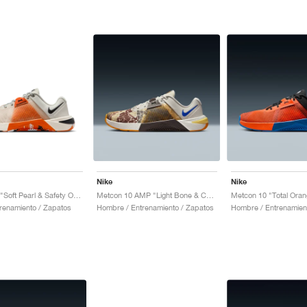
Nike
Nike
Metcon 10 "Soft Pearl & Safety Orange"
Metcon 10 AMP "Light Bone & Cave Stone"
trenamiento / Zapatos
Hombre / Entrenamiento / Zapatos
Hombre / Entrenamien