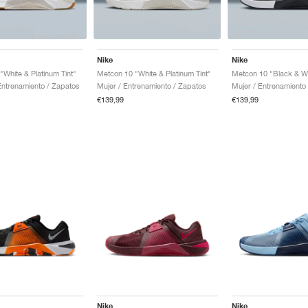
Nike
Nike
"White & Platinum Tint"
Metcon 10 "White & Platinum Tint"
Metcon 10 "Black & W
ntrenamiento / Zapatos
Mujer / Entrenamiento / Zapatos
Mujer / Entrenamiento
€139,99
€139,99
Nike
Nike