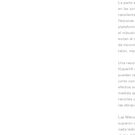
La parte 
en las zo
resistent
flexiones
plataform
el robust
evitan el
de movimi
talón, ma
Una resis
Hyperlift
puedan re
junto con
efectos s
medida qu
recortes 
las abras
Las Metco
superior 
cada lado