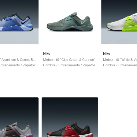
Nike
Nike
Metcon 10 "Aluminum & Comet Blue"
Metcon 10 "Clay Green & Cannon"
Metcon 10 "White & Vo
ntrenamiento / Zapatos
Hombre / Entrenamiento / Zapatos
Hombre / Entrenamien