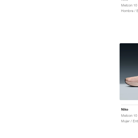
Hombre / E
Nike
Mujer / En