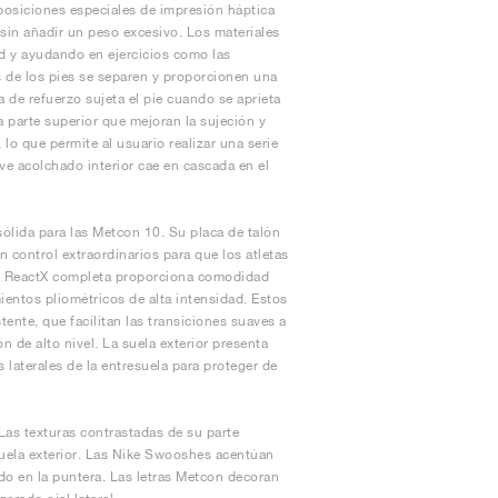
rposiciones especiales de impresión háptica
 sin añadir un peso excesivo. Los materiales
dad y ayudando en ejercicios como las
s de los pies se separen y proporcionen una
 de refuerzo sujeta el pie cuando se aprieta
a parte superior que mejoran la sujeción y
lo que permite al usuario realizar una serie
ve acolchado interior cae en cascada en el
ólida para las Metcon 10. Su placa de talón
n control extraordinarios para que los atletas
ma ReactX completa proporciona comodidad
ientos pliométricos de alta intensidad. Estos
tente, que facilitan las transiciones suaves a
 de alto nivel. La suela exterior presenta
s laterales de la entresuela para proteger de
 Las texturas contrastadas de su parte
 suela exterior. Las Nike Swooshes acentúan
ado en la puntera. Las letras Metcon decoran