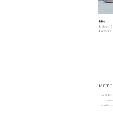
Nike
Hombre / E
METC
Las Nike 
entrenami
los atlet