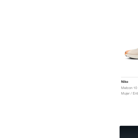
Nike
Mujer / En