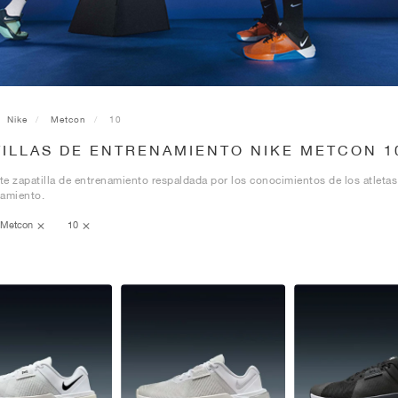
Nike
Metcon
10
TILLAS DE ENTRENAMIENTO NIKE METCON 1
e zapatilla de entrenamiento respaldada por los conocimientos de los atleta
namiento.
Metcon
10