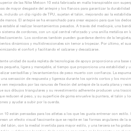
superior de las Nike Metcon 10 está fabricada en malla transpirable con supe
nas de mayor desgaste del antepié y los flancos para garantizar la durabilidad
es, incluido un clip rígido de TPU, sujetan el talón, mejorando así la estabili
 de manos. El antepié se ha ensanchado para crear espacio para que los dedo
a estable al realizar levantamientos pesados. A través del mediopié, una banda
o sistema de cordones, con un ojal central reforzado y una anilla metálica en l
 deslizamiento. Los cordones también pueden guardarse dentro de la lengüeta, 
entos dinámicos y multidireccionales sin temor a tropezar. Por último, el sua
ximizando el confort y facilitando el calzarse y descalzarse.
tente unidad de suela repleta de tecnologías de apoyo proporciona una base s
 es pequeña, ligera y manejable, al tiempo que proporciona una estabilidad y u
alizar sentadillas y levantamientos de peso muerto con confianza. La espu
 una sensación de respuesta y ligereza durante los sprints cortos y los movim
e ven mejorados por las ranuras de flexión del antepié de la suela plana y resis
e sus dibujos triangulares y su revestimiento adherente producen una tracción
que reducen el peso, y su superficie de goma envuelve la puntera, el talón y lo
iones y ayudar a subir por la cuerda.
n 10 están pensadas para los atletas a los que les gusta entrenar con estilo.
crean un efecto visual fascinante que se repite en las formas angulares de la
 del talón, con la medial invertida para mayor estilo, y una tercera se ha grab