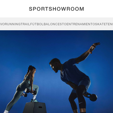
IVO
RUNNING
TRAIL
FÚTBOL
BALONCESTO
ENTRENAMIENTO
SKATE
TEN