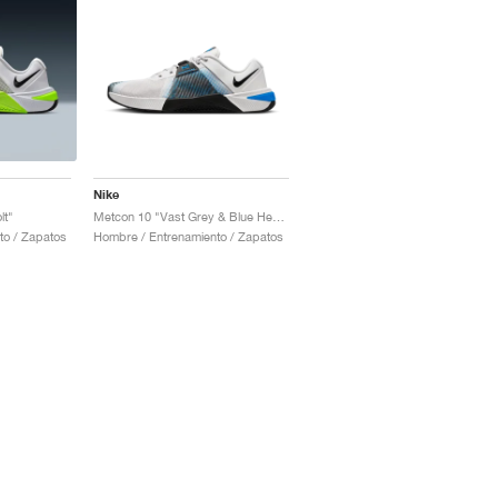
Nike
lt"
Metcon 10 "Vast Grey & Blue Hero"
to / Zapatos
Hombre / Entrenamiento / Zapatos