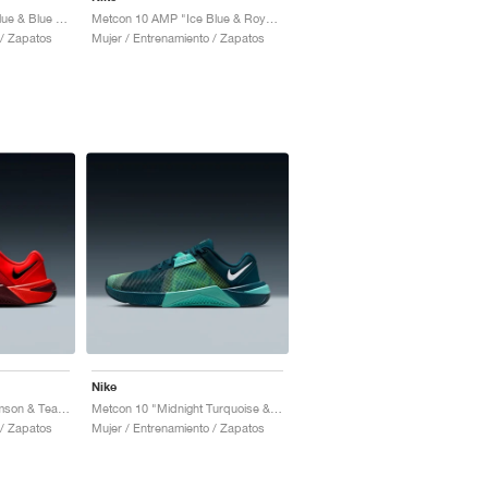
Metcon 10 "Psychic Blue & Blue Void"
Metcon 10 AMP "Ice Blue & Royal Pulse"
 / Zapatos
Mujer / Entrenamiento / Zapatos
Nike
Metcon 10 "Bright Crimson & Team Red"
Metcon 10 "Midnight Turquoise & Bleached Turquoise"
 / Zapatos
Mujer / Entrenamiento / Zapatos