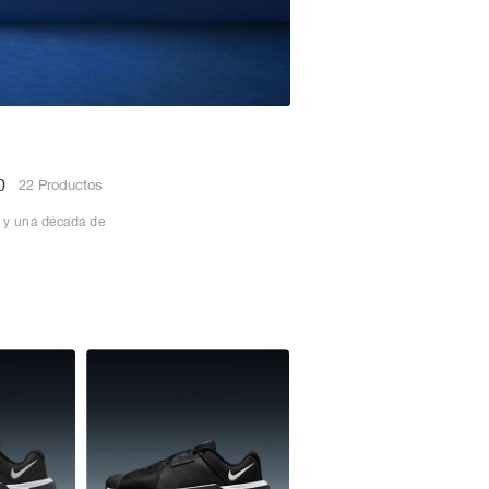
0
22 Productos
s y una década de