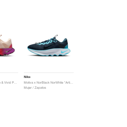
Nike
Motiva SE "Pearl White & Vivid Purple"
Motiva x NorBlack NorWhite "Artist Collection"
Mujer / Zapatos