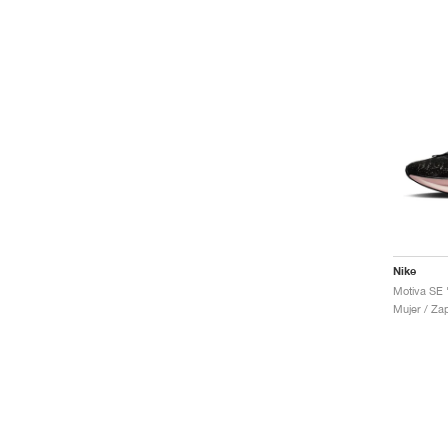
Nike
Motiva SE 
Mujer / Za