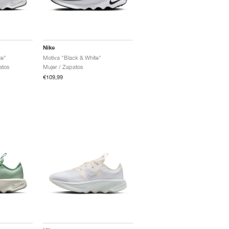
Nike
te"
Motiva "Black & White"
atos
Mujer / Zapatos
€109,99