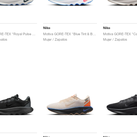
Nike
Nike
Motiva GORE-TEX "Royal Pulse & Cobalt Bliss"
Motiva GORE-TEX "Blue Tint & Bright Crimson"
patos
Mujer / Zapatos
Mujer / Zapatos