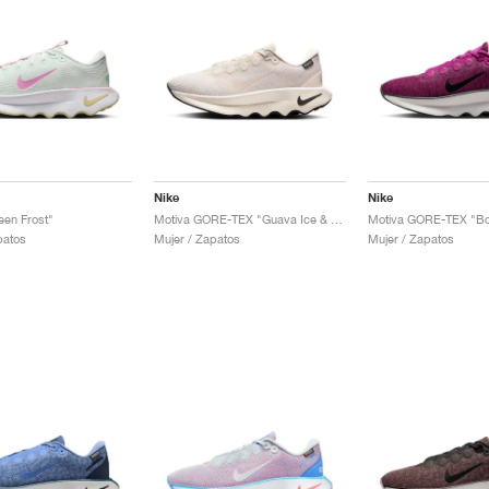
Nike
Nike
een Frost"
Motiva GORE-TEX "Guava Ice & Pale Ivory"
patos
Mujer / Zapatos
Mujer / Zapatos