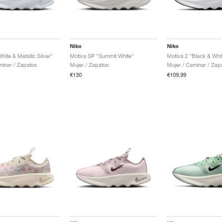
Nike
Nike
hite & Metallic Silver"
Motiva SP "Summit White"
Motiva 2 "Black & Whi
minar / Zapatos
Mujer / Zapatos
Mujer / Caminar / Zap
€130
€109,99