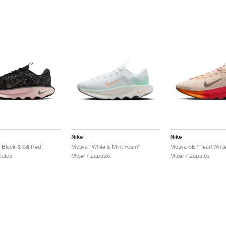
Nike
Nike
"Black & Silt Red"
Motiva "White & Mint Foam"
patos
Mujer / Zapatos
Mujer / Zapatos