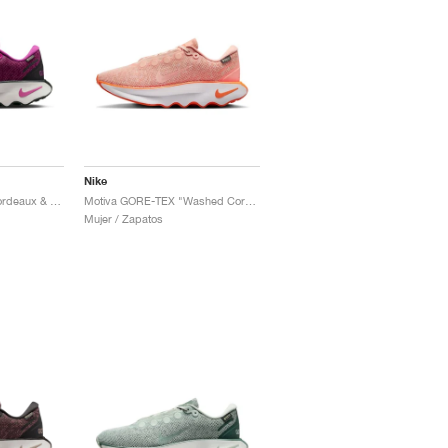
Nike
Motiva GORE-TEX "Bordeaux & Cactus Flower"
Motiva GORE-TEX "Washed Coral & Apricot Agate"
Mujer / Zapatos