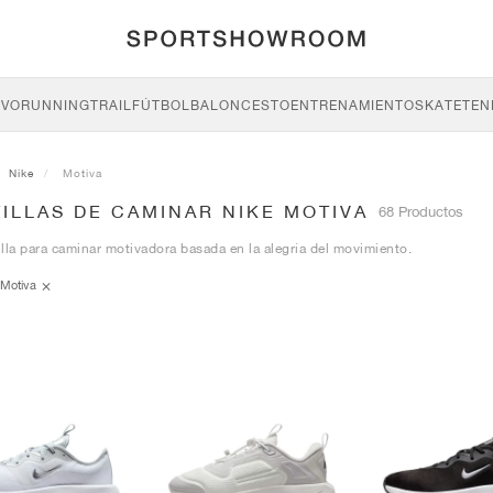
IVO
RUNNING
TRAIL
FÚTBOL
BALONCESTO
ENTRENAMIENTO
SKATE
TEN
Nike
Motiva
ILLAS DE CAMINAR NIKE MOTIVA
68 Productos
lla para caminar motivadora basada en la alegría del movimiento.
Motiva