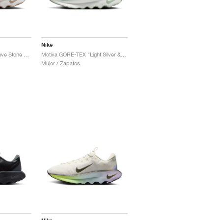
Nike
Motiva GORE-TEX "Cave Stone & Malt"
Motiva GORE-TEX "Light Silver & Jade Horizon"
Mujer / Zapatos