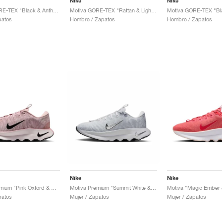
Nike
Nike
Motiva GORE-TEX "Black & Anthracite"
Motiva GORE-TEX "Rattan & Light Orewood Brown"
patos
Hombre / Zapatos
Hombre / Zapatos
Nike
Nike
Motiva Premium "Pink Oxford & Anthracite"
Motiva Premium "Summit White & Pure Platinum"
patos
Mujer / Zapatos
Mujer / Zapatos