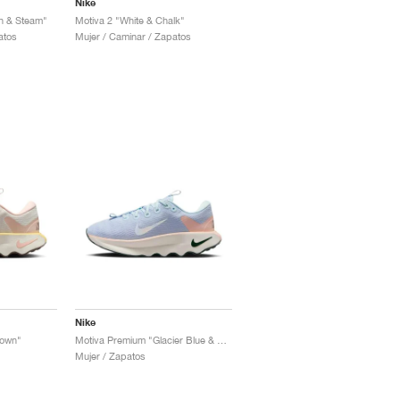
Nike
n & Steam"
Motiva 2 "White & Chalk"
atos
Mujer / Caminar / Zapatos
Nike
rown"
Motiva Premium "Glacier Blue & Washed Coral"
Mujer / Zapatos