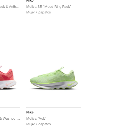
Nike
Motiva GORE-TEX "Black & Anthracite"
Motiva SE "Mood Ring Pack"
Mujer / Zapatos
Nike
Motiva "Magic Ember & Washed Coral"
Motiva "Volt"
Mujer / Zapatos