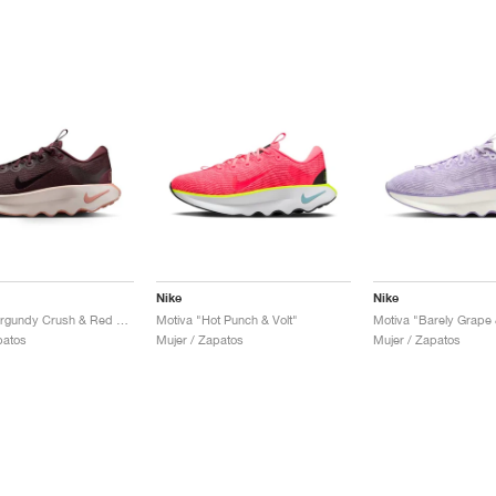
Nike
Nike
Motiva "Burgundy Crush & Red Sepia"
Motiva "Hot Punch & Volt"
patos
Mujer / Zapatos
Mujer / Zapatos