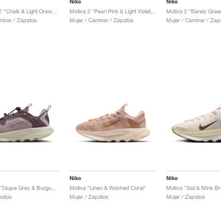
Nike
Nike
Motiva 2 SE "Chalk & Light Orewood Brown"
Motiva 2 "Pearl Pink & Light Violet Ore"
Motiva 2 "Barely Gree
minar / Zapatos
Mujer / Caminar / Zapatos
Mujer / Caminar / Zap
Nike
Nike
Motiva SP "Taupe Grey & Burgundy Crush"
Motiva "Linen & Washed Coral"
Motiva "Sail & Mink B
patos
Mujer / Zapatos
Mujer / Zapatos