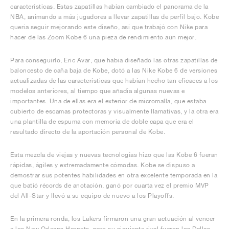
características. Estas zapatillas habían cambiado el panorama de la
NBA, animando a más jugadores a llevar zapatillas de perfil bajo. Kobe
quería seguir mejorando este diseño, así que trabajó con Nike para
hacer de las Zoom Kobe 6 una pieza de rendimiento aún mejor.
Para conseguirlo, Eric Avar, que había diseñado las otras zapatillas de
baloncesto de caña baja de Kobe, dotó a las Nike Kobe 6 de versiones
actualizadas de las características que habían hecho tan eficaces a los
modelos anteriores, al tiempo que añadía algunas nuevas e
importantes. Una de ellas era el exterior de micromalla, que estaba
cubierto de escamas protectoras y visualmente llamativas, y la otra era
una plantilla de espuma con memoria de doble capa que era el
resultado directo de la aportación personal de Kobe.
Esta mezcla de viejas y nuevas tecnologías hizo que las Kobe 6 fueran
rápidas, ágiles y extremadamente cómodas. Kobe se dispuso a
demostrar sus potentes habilidades en otra excelente temporada en la
que batió récords de anotación, ganó por cuarta vez el premio MVP
del All-Star y llevó a su equipo de nuevo a los Playoffs.
En la primera ronda, los Lakers firmaron una gran actuación al vencer
a los New Orleans Hornets, pero su siguiente rival fueron los Dallas