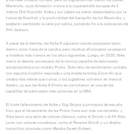
Mavericks, cuya alineación incluía a la superestrella europea de 2
metros Dirk Nowitzki. Kobe y los Lakers se vieron desbordados por la
fuerza de Nowitzki y la profundidad del banquillo de los Mavericks, y
acabaron perdiendo la serie por paliza, poniendo fin a la exitosa era de
Phil Jackson.
A pesar de la derrota, las Kobe 6 siguieron siendo populares tanto
dentro como fuera de la cancha, pero muchos aficionados se pasaron
a modelos más nuevos en los años siguientes. Luego, en 2020, Nike
marcó el décimo aniversario de la icónica zapatilla de baloncesto
actualizándola a un modelo Protro. Este retro de rendimiento contaba
con espuma Cushlon mejorada y una moderna bolsa Zoom Air que
creaba más rebote que nunca, y los jugadores volvieron en masa al
diseño, ya que las Kobe 6 Protro se convirtieron en una de las
zapatillas de baloncesto más comunes en la NBA.
El triste fallecimiento de Kobe y Gigi Bryant a principios de ese año
hizo que el lanzamiento de las Protro fuera aún más conmovedor, y
Nike lanzó una serie de colores clásicos, como el Grinch y el All-Star,
junto con colores novedosos, como el Reverse Grinch y un diseño
honorífico conocido como Mamba Sweet Sixteen.