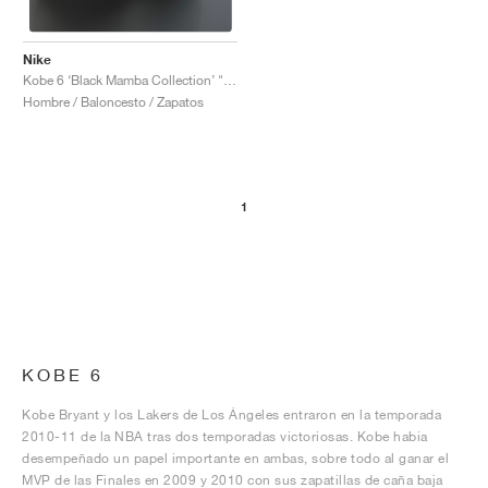
Nike
Kobe 6 ‘Black Mamba Collection’ "Fade to Black"
Hombre / Baloncesto / Zapatos
1
KOBE 6
Kobe Bryant y los Lakers de Los Ángeles entraron en la temporada
2010-11 de la NBA tras dos temporadas victoriosas. Kobe había
desempeñado un papel importante en ambas, sobre todo al ganar el
MVP de las Finales en 2009 y 2010 con sus zapatillas de caña baja