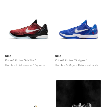
Nike
Nike
Kobe 6 Protro "All-Star"
Kobe 6 Protro "Dodgers"
Hombre / Baloncesto / Zapatos
Hombre & Mujer / Baloncesto / Zapatos