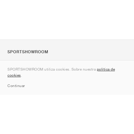
SPORTSHOWROOM
Quienes somos
SPORTSHOWROOM utiliza cookies. Sobre nuestra
política de
Contacto
cookies
.
Sitemap
Continuar
Marcas
Nike
Jordan
adidas
New Balance