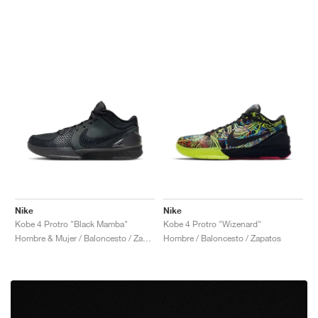
Nike
Nike
Kobe 4 Protro "Black Mamba"
Kobe 4 Protro "Wizenard"
Hombre & Mujer / Baloncesto / Zapatos
Hombre / Baloncesto / Zapatos