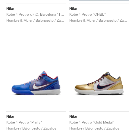
FIELD GENERAL
CRAZE
ADIRACER
MULE
471
GEL-CUMULUS 16
G.T. CUT
FORCE 58
TEKKIRA CUP
508
JORDAN
Nike
Nike
Kobe 4 Protro x F.C. Barcelona "Team Gold"
Kobe 4 Protro "CHBL"
KILLSHOT 2
MOTO 2K
ITALIA
LEGACY 312
ALLERDALE
G.T. FUTURE
PS8
ALOHA SUPER
600
Hombre & Mujer / Baloncesto / Zapatos
Hombre & Mujer / Baloncesto / Zapatos
TOTAL 90
PHENOMENA
FORUM
JUMPMAN JACK
2000
VERTEBRAE
808
AVA ROVER
1000
HAMBURG
204L
AIR MAX 95
933
MIND
860V2
AIR RIFT
Nike
Nike
Kobe 4 Protro "Philly"
Kobe 4 Protro "Gold Medal"
Hombre / Baloncesto / Zapatos
Hombre / Baloncesto / Zapatos