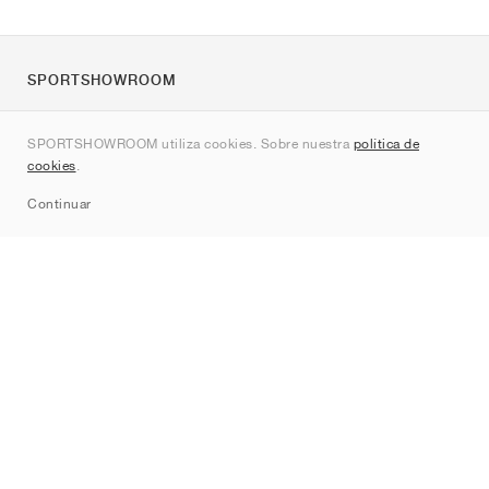
SPORTSHOWROOM
Quienes somos
SPORTSHOWROOM utiliza cookies. Sobre nuestra
política de
Contacto
cookies
.
Sitemap
Continuar
Marcas
Nike
Jordan
adidas
New Balance
ASICS
PUMA
Converse