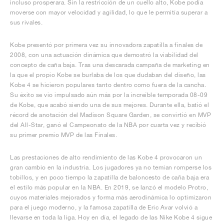
incluso prosperara. Sin la restricción de un cuello alto, Kobe podía
moverse con mayor velocidad y agilidad, lo que le permitía superar a
sus rivales.
Kobe presentó por primera vez su innovadora zapatilla a finales de
2008, con una actuación dinámica que demostró la viabilidad del
concepto de caña baja. Tras una descarada campaña de marketing en
la que el propio Kobe se burlaba de los que dudaban del diseño, las
Kobe 4 se hicieron populares tanto dentro como fuera de la cancha.
Su éxito se vio impulsado aún más por la increíble temporada 08-09
de Kobe, que acabó siendo una de sus mejores. Durante ella, batió el
récord de anotación del Madison Square Garden, se convirtió en MVP
del All-Star, ganó el Campeonato de la NBA por cuarta vez y recibió
su primer premio MVP de las Finales.
Las prestaciones de alto rendimiento de las Kobe 4 provocaron un
gran cambio en la industria. Los jugadores ya no temían romperse los
tobillos, y en poco tiempo la zapatilla de baloncesto de caña baja era
el estilo más popular en la NBA. En 2019, se lanzó el modelo Protro,
cuyos materiales mejorados y forma más aerodinámica lo optimizaron
para el juego moderno, y la famosa zapatilla de Eric Avar volvió a
llevarse en toda la liga. Hoy en día, el legado de las Nike Kobe 4 sigue