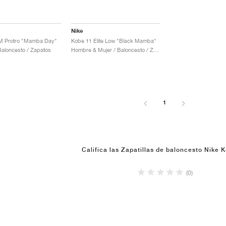
Nike
M Protro "Mamba Day"
Kobe 11 Elite Low "Black Mamba"
aloncesto / Zapatos
Hombre & Mujer / Baloncesto / Zapatos
1
Califica las Zapatillas de baloncesto Nike 
(0)