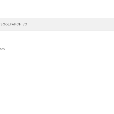
IS
GOLF
ARCHIVO
tos