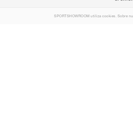
Quienes s
SPORTSHOWROOM utiliza cookies. Sobre nu
Contacto
Sitemap
España