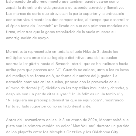
baloncesto de alto rendimiento que también puede usarse como
zapatilla de estilo de vida gracias a su aspecto atrevido y llamativo.
Las marcas de corte que atraviesan la parte superior y la entresuela
conectan visualmente los dos componentes, al tiempo que desarrollan
el épico tema del "scratch" utilizado en sus dos primeros modelos de
firma, mientras que la goma translúcida de la suela muestra su
amortiguación de apoyo.
Morant está representado en toda la silueta Nike Ja 3, desde las
múltiples versiones de su logotipo distintivo, una de las cuales
adorna la lengüeta, hasta el Swoosh lateral, que se ha inclinado hacia
arriba para que parezca una "J". Cuando se coloca junto a los relieves
del mediopié en forma de A, se forma el nombre del jugador. La
narración continúa en las suelas, primero con la presencia de su
número de dorsal (12) dividido en las zapatillas izquierda y derecha, y
después con un par de citas suyas: "Un Ja feliz es un Ja temible" y
"Ni siquiera me preocupa demostrar que se equivocan", mostrando
tanto su lado juguetón como su lado desafiante.
Antes del lanzamiento de las Ja 3 en otoño de 2025, Morant saltó a la
pista con la primera versión en color "Max Volume" durante un partido
de los playoffs entre los Memphis Grizzlies y los Oklahoma City