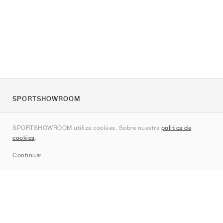
SPORTSHOWROOM
Quienes somos
SPORTSHOWROOM utiliza cookies. Sobre nuestra
política de
Contacto
cookies
.
Sitemap
Continuar
Marcas
Nike
Jordan
adidas