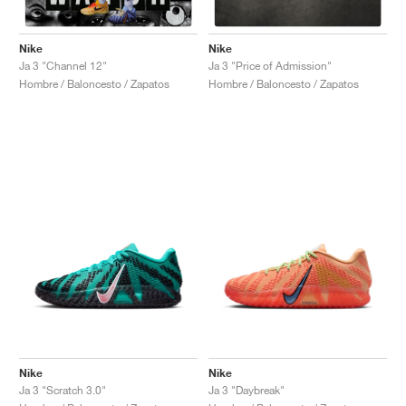
Nike
Nike
Ja 3 "Channel 12"
Ja 3 "Price of Admission"
Hombre / Baloncesto / Zapatos
Hombre / Baloncesto / Zapatos
Nike
Nike
Ja 3 "Scratch 3.0"
Ja 3 "Daybreak"