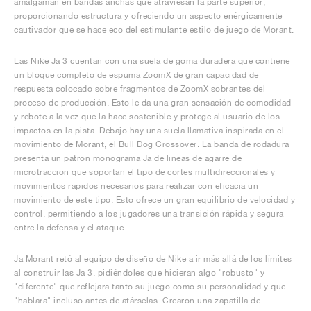
amalgaman en bandas anchas que atraviesan la parte superior,
proporcionando estructura y ofreciendo un aspecto enérgicamente
cautivador que se hace eco del estimulante estilo de juego de Morant.
Las Nike Ja 3 cuentan con una suela de goma duradera que contiene
un bloque completo de espuma ZoomX de gran capacidad de
respuesta colocado sobre fragmentos de ZoomX sobrantes del
proceso de producción. Esto le da una gran sensación de comodidad
y rebote a la vez que la hace sostenible y protege al usuario de los
impactos en la pista. Debajo hay una suela llamativa inspirada en el
movimiento de Morant, el Bull Dog Crossover. La banda de rodadura
presenta un patrón monograma Ja de líneas de agarre de
microtracción que soportan el tipo de cortes multidireccionales y
movimientos rápidos necesarios para realizar con eficacia un
movimiento de este tipo. Esto ofrece un gran equilibrio de velocidad y
control, permitiendo a los jugadores una transición rápida y segura
entre la defensa y el ataque.
Ja Morant retó al equipo de diseño de Nike a ir más allá de los límites
al construir las Ja 3, pidiéndoles que hicieran algo "robusto" y
"diferente" que reflejara tanto su juego como su personalidad y que
"hablara" incluso antes de atárselas. Crearon una zapatilla de