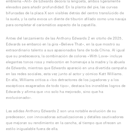
emblema «Ant» de Edwards decora la lengüeta, ambos ligeramente
elevados para añadir profundidad. En la planta del pie, las curvas
bifurcadas de la placa X son visibles detrás del centro translúcido de
la suela, y la caña evoca un diente de tiburón afilado como una navaja
para completar el carismático aspecto de la zapatilla.
Antes del lanzamiento de las Anthony Edwards 2 en otoño de 2025,
Edwards se embarcó en la gira «Believe That», en la que mostró su
extraordinario talento a sus apasionados fans de toda China. Al igual
que su predecesora, la combinación de colores «With Love» incluye
elegantes tonos rosa y melocotón en homenaje a la madre y la abuela
de Edwards, mientras que Edwards apareció en una divertida campaña
en las redes sociales, esta vez junto al actor y cómico Katt Williams.
En ella, Williams critica a «los detractores de los jugadores y a los
escépticos exagerados de todo tipo», destaca los increíbles logros de
Edwards y afirma que «no solo ha mejorado, sino que ha
evolucionado».
Las adidas Anthony Edwards 2 son una notable evolución de su
predecesor, con innovadoras actualizaciones y detalles cautivadores
que mejoran su rendimiento en la cancha, al tiempo que ofrecen un
estilo inigualable fuera de ella.