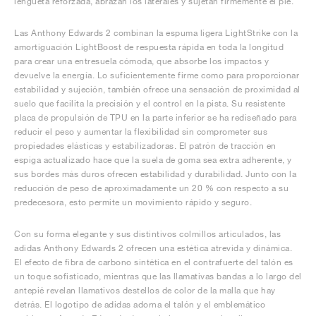
lengüeta reforzada, abrazan los laterales y sujetan firmemente el pie.
Las Anthony Edwards 2 combinan la espuma ligera LightStrike con la
amortiguación LightBoost de respuesta rápida en toda la longitud
para crear una entresuela cómoda, que absorbe los impactos y
devuelve la energía. Lo suficientemente firme como para proporcionar
estabilidad y sujeción, también ofrece una sensación de proximidad al
suelo que facilita la precisión y el control en la pista. Su resistente
placa de propulsión de TPU en la parte inferior se ha rediseñado para
reducir el peso y aumentar la flexibilidad sin comprometer sus
propiedades elásticas y estabilizadoras. El patrón de tracción en
espiga actualizado hace que la suela de goma sea extra adherente, y
sus bordes más duros ofrecen estabilidad y durabilidad. Junto con la
reducción de peso de aproximadamente un 20 % con respecto a su
predecesora, esto permite un movimiento rápido y seguro.
Con su forma elegante y sus distintivos colmillos articulados, las
adidas Anthony Edwards 2 ofrecen una estética atrevida y dinámica.
El efecto de fibra de carbono sintética en el contrafuerte del talón es
un toque sofisticado, mientras que las llamativas bandas a lo largo del
antepié revelan llamativos destellos de color de la malla que hay
detrás. El logotipo de adidas adorna el talón y el emblemático