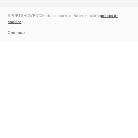
Quienes somos
SPORTSHOWROOM utiliza cookies. Sobre nuestra
política de
Contacto
cookies
.
Sitemap
Continuar
Marcas
Nike
Jordan
adidas
New Balance
ASICS
PUMA
Converse
Vans
Hoka
Salomon