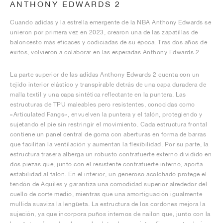
ANTHONY EDWARDS 2
Cuando adidas y la estrella emergente de la NBA Anthony Edwards se
unieron por primera vez en 2023, crearon una de las zapatillas de
baloncesto más eficaces y codiciadas de su época. Tras dos años de
éxitos, volvieron a colaborar en las esperadas Anthony Edwards 2.
La parte superior de las adidas Anthony Edwards 2 cuenta con un
tejido interior elástico y transpirable detrás de una capa duradera de
malla textil y una capa sintética reflectante en la puntera. Las
estructuras de TPU maleables pero resistentes, conocidas como
«Articulated Fangs», envuelven la puntera y el talón, protegiendo y
sujetando el pie sin restringir el movimiento. Cada estructura frontal
contiene un panel central de goma con aberturas en forma de barras
que facilitan la ventilación y aumentan la flexibilidad. Por su parte, la
estructura trasera alberga un robusto contrafuerte externo dividido en
dos piezas que, junto con el resistente contrafuerte interno, aporta
estabilidad al talón. En el interior, un generoso acolchado protege el
tendón de Aquiles y garantiza una comodidad superior alrededor del
cuello de corte medio, mientras que una amortiguación igualmente
mullida suaviza la lengüeta. La estructura de los cordones mejora la
sujeción, ya que incorpora puños internos de nailon que, junto con la