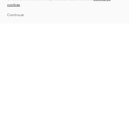
cookies
.
Sitemap
Continuar
Marcas
Nike
Jordan
adidas
New Balance
ASICS
PUMA
Converse
Vans
Hoka
Salomon
On
Saucony