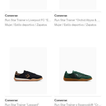
Converse
Converse
Run Star Trainer x Liverpool FC "Egret"
Run Star Trainer "Orchid Abyss & Cerise Pink"
Mujer / Estilo deportivo / Zapatos
Mujer / Estilo deportivo / Zapatos
Converse
Converse
Run Star Trainer "Leopard"
Run Star Trainer x Swarovski® "Crystals"