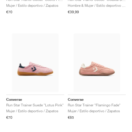
FIELD GENERAL
CRAZE
ADIRACER
MULE
471
GEL-CUMULUS 16
G.T. CUT
FORCE 58
TEKKIRA CUP
508
JORDAN
Mujer / Estilo deportivo / Zapatos
Hombre & Mujer / Estilo deportivo / Zapatos
€70
€39,99
KILLSHOT 2
MOTO 2K
ITALIA
LEGACY 312
ALLERDALE
G.T. FUTURE
PS8
ALOHA SUPER
600
TOTAL 90
PHENOMENA
FORUM
JUMPMAN JACK
2000
VERTEBRAE
808
AVA ROVER
1000
HAMBURG
204L
AIR MAX 95
933
MIND
860V2
AIR RIFT
Converse
Converse
Run Star Trainer Suede "Lotus Pink"
Run Star Trainer "Flamingo Fade"
Mujer / Estilo deportivo / Zapatos
Mujer / Estilo deportivo / Zapatos
€70
€65