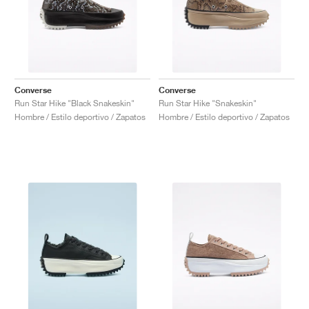
Converse
Converse
Run Star Hike "Black Snakeskin"
Run Star Hike "Snakeskin"
Hombre / Estilo deportivo / Zapatos
Hombre / Estilo deportivo / Zapatos