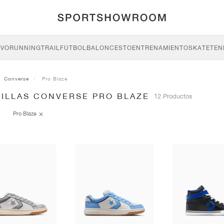
IVO
RUNNING
TRAIL
FÚTBOL
BALONCESTO
ENTRENAMIENTO
SKATE
TEN
Converse
Pro Blaze
TILLAS CONVERSE PRO BLAZE
12 Productos
Pro Blaze