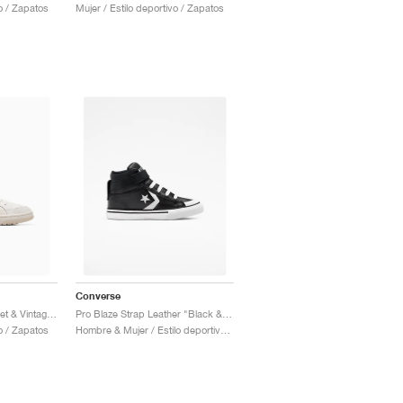
vo / Zapatos
Mujer / Estilo deportivo / Zapatos
Converse
Pro Blaze Classic "Egret & Vintage White"
Pro Blaze Strap Leather "Black & White"
vo / Zapatos
Hombre & Mujer / Estilo deportivo / Zapatos