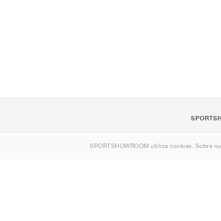
SPORTS
Quienes s
SPORTSHOWROOM utiliza cookies. Sobre nu
Contacto
Sitemap