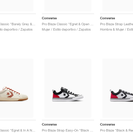
Converse
Converse
Pro Blaze Classic "Barely Grey & Natural Ivory"
Pro Blaze Classic "Egret & Open Sky"
ilo deportivo / Zapatos
Mujer / Estilo deportivo / Zapatos
Converse
Converse
Pro Blaze Classic "Egret & In A Nutshell"
Pro Blaze Strap Easy-On "Black & Red"
Pro Blaze "Black & Re