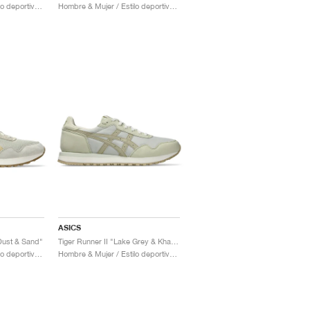
Hombre & Mujer / Estilo deportivo / Zapatos
Hombre & Mujer / Estilo deportivo / Zapatos
ASICS
 Dust & Sand"
Tiger Runner II "Lake Grey & Khaki"
Hombre & Mujer / Estilo deportivo / Zapatos
Hombre & Mujer / Estilo deportivo / Zapatos