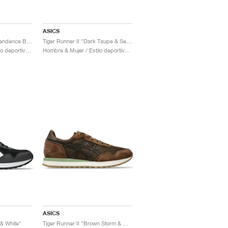
ASICS
Tiger Runner II "Independence Blue & Pure Silver"
Tiger Runner II "Dark Taupe & Seal Grey"
Hombre & Mujer / Estilo deportivo / Zapatos
Hombre & Mujer / Estilo deportivo / Zapatos
ASICS
 & White"
Tiger Runner II "Brown Storm & Black Coffee"