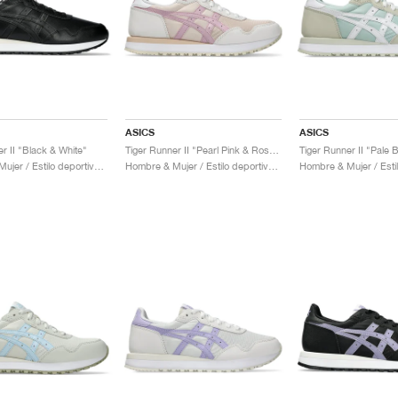
ASICS
ASICS
r II "Black & White"
Tiger Runner II "Pearl Pink & Rose Water"
Tiger Runner II "Pale 
Hombre & Mujer / Estilo deportivo / Zapatos
Hombre & Mujer / Estilo deportivo / Zapatos