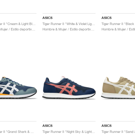
ASICS
ASICS
Tiger Runner II "Cream & Light Blue"
Tiger Runner II "White & Violet Light"
Tiger Runner II "Blac
Hombre & Mujer / Estilo deportivo / Zapatos
Hombre & Mujer / Estilo deportivo / Zapatos
ASICS
ASICS
Tiger Runner II "Grand Shark & White"
Tiger Runner II "Night Sky & Light Garnet"
Tiger Runner II "Sand 