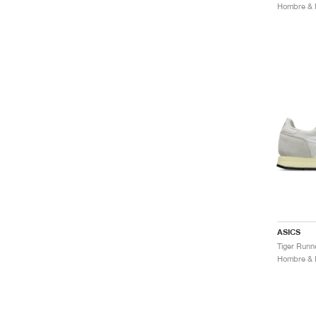
ASICS
Tiger Runn