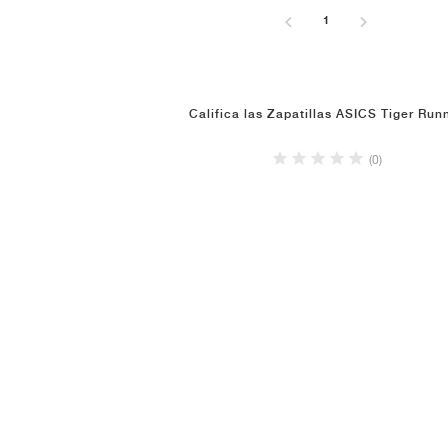
1
Califica las Zapatillas ASICS Tiger Run
(0)