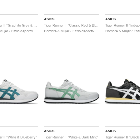
ASICS
ASICS
Tiger Runner II "Graphite Grey & Cloud Grey"
Tiger Runner II "Classic Red & Black"
Hombre & Mujer / Estilo deportivo / Zapatos
Hombre & Mujer / Estilo deportivo / Zapatos
ASICS
ASICS
r II "White & Blueberry"
Tiger Runner II "White & Dark Mint"
Tiger Runner II "Black