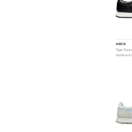
ASICS
Tiger Runne