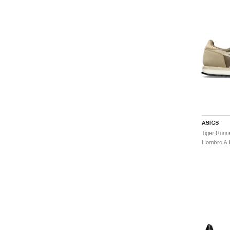
ASICS
Tiger Runne