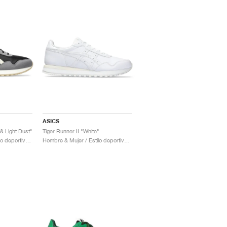
ASICS
 & Light Dust"
Tiger Runner II "White"
Hombre & Mujer / Estilo deportivo / Zapatos
Hombre & Mujer / Estilo deportivo / Zapatos