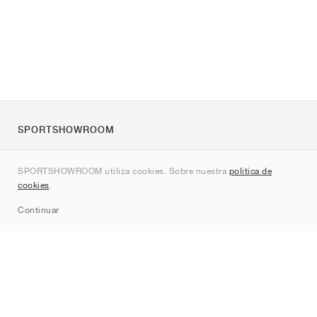
SPORTSHOWROOM
Quienes somos
SPORTSHOWROOM utiliza cookies. Sobre nuestra
política de
Contacto
cookies
.
Sitemap
Continuar
Marcas
Nike
Jordan
adidas