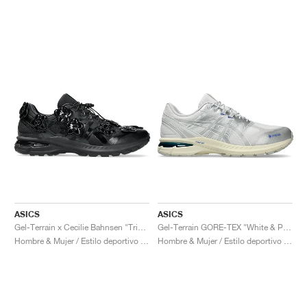
ASICS
ASICS
Gel-Terrain x Cecilie Bahnsen "Triple Black"
Gel-Terrain GORE-TEX "White & Pure Silver"
Hombre & Mujer / Estilo deportivo / Zapatos
Hombre & Mujer / Estilo deportivo / Zapatos