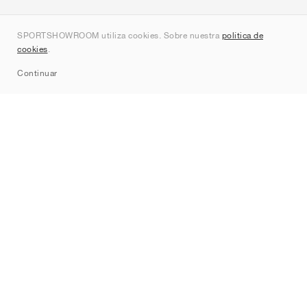
Quienes somos
SPORTSHOWROOM utiliza cookies. Sobre nuestra
política de
Contacto
cookies
.
Sitemap
Continuar
Marcas
Nike
Jordan
adidas
New Balance
ASICS
PUMA
Converse
Vans
Hoka
Salomon