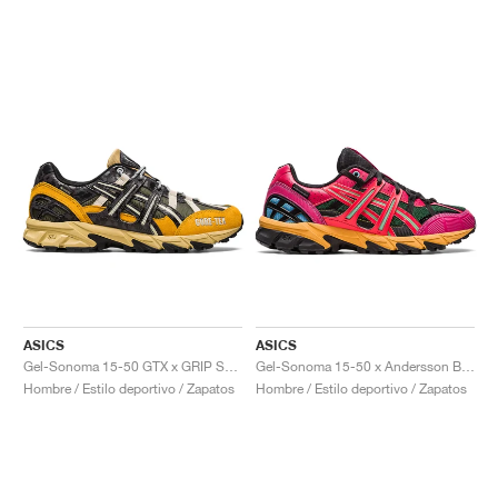
ASICS
ASICS
Gel-Sonoma 15-50 GTX x GRIP SWANY x atmos "Yellow & Orange"
Gel-Sonoma 15-50 x Andersson Bell "Bright Rose & Evergreen"
Hombre / Estilo deportivo / Zapatos
Hombre / Estilo deportivo / Zapatos