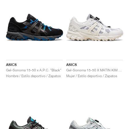
ASICS
ASICS
Gel-Sonoma 15-50 x A.P.C. "Black"
Gel-Sonoma 15-50 X MATIN KIM "Glacier Grey & White"
Hombre / Estilo deportivo / Zapatos
Mujer / Estilo deportivo / Zapatos