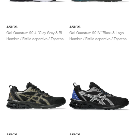
ASICS
ASICS
Gel-Quantum 90 4 "Clay Grey & Black"
Gel-Quantum 90 IV "Black & Lagoon"
Hombre / Estilo deportivo / Zapatos
Hombre / Estilo deportivo / Zapatos
ASICS
ASICS