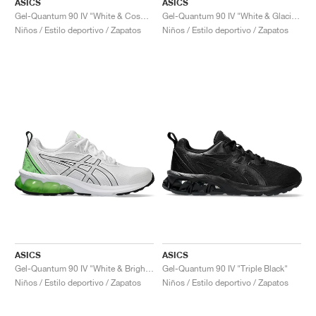
ASICS
ASICS
Gel-Quantum 90 IV "White & Cosmos"
Gel-Quantum 90 IV "White & Glacier Grey"
Niños / Estilo deportivo / Zapatos
Niños / Estilo deportivo / Zapatos
ASICS
ASICS
Gel-Quantum 90 IV "White & Bright Lime"
Gel-Quantum 90 IV "Triple Black"
Niños / Estilo deportivo / Zapatos
Niños / Estilo deportivo / Zapatos