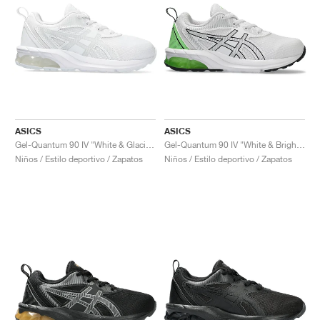
ASICS
ASICS
Gel-Quantum 90 IV "White & Glacier Grey"
Gel-Quantum 90 IV "White & Bright Lime"
Niños / Estilo deportivo / Zapatos
Niños / Estilo deportivo / Zapatos