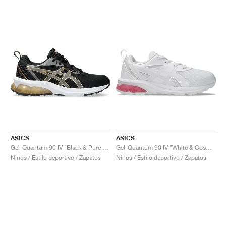
ASICS
ASICS
Gel-Quantum 90 IV "Black & Pure Gold"
Gel-Quantum 90 IV "White & Cosmos"
Niños / Estilo deportivo / Zapatos
Niños / Estilo deportivo / Zapatos