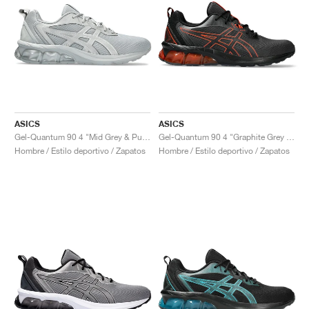
ASICS
ASICS
Gel-Quantum 90 4 "Mid Grey & Pure Silver"
Gel-Quantum 90 4 "Graphite Grey & Cherry Tomato"
Hombre / Estilo deportivo / Zapatos
Hombre / Estilo deportivo / Zapatos