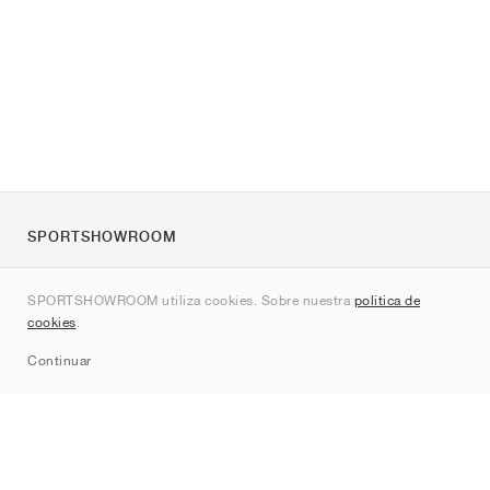
SPORTSHOWROOM
Quienes somos
SPORTSHOWROOM utiliza cookies. Sobre nuestra
política de
Contacto
cookies
.
Sitemap
Continuar
Marcas
Nike
Jordan