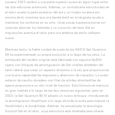
sucesor 2023 cambió a una parte superior suave en algún lugar entre
las dos ediciones anteriores. Además, un contrafuerte estructurado en
el talón sujeta la parte posterior del pie y un tirador se eleva por
encima de él, mientras que una banda textil en la lengüeta ayuda a
mantener los cordones en su sitio. Unas pocas superposiciones sin
costuras adornan los laterales y un conjunto de texto Gel en
mayúsculas acentúa el talón para una estética de estilo callejero
suave.
Mientras tanto, la fiable unidad de suela de las ASICS Gel-Quantum
90 ha experimentado su propia evolución a lo largo de los años. La
entresuela del modelo original está fabricada con espuma SpEVA
ligera, con bloques de amortiguación de Gel visibles alrededor del
talón lateral que crean un aspecto dinámico a la vez que proporcionan
una buena capacidad de respuesta y absorción de impactos. La suela
exterior de caucho duradero con filas de sólidas almohadillas de
agarre proporciona un alto nivel de tracción. Esta fórmula se mantuvo
en gran medida a lo largo de las dos versiones siguientes, pero en
2023, la Gel-Quantum 90 IV adoptó un nuevo enfoque, introduciendo
la amortiguación Amplifoam a lo largo de toda la suela para mejorar la
flexibilidad y la durabilidad. Además, ha actualizado la tecnología
Scutoid Gel en el talón, cuya estructura está diseñada para ofrecer