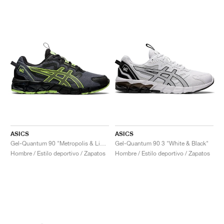
ASICS
ASICS
Gel-Quantum 90 "Metropolis & Lime Green"
Gel-Quantum 90 3 "White & Black"
Hombre / Estilo deportivo / Zapatos
Hombre / Estilo deportivo / Zapatos