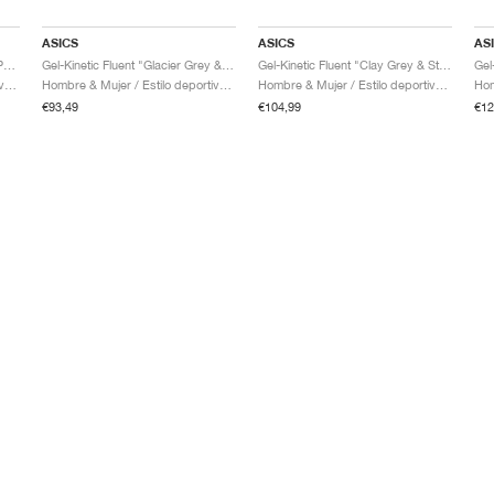
ASICS
ASICS
AS
Gel-Kinetic Fluent "Seal Grey & Pure Silver"
Gel-Kinetic Fluent "Glacier Grey & Graphite Grey"
Gel-Kinetic Fluent "Clay Grey & Steel Grey"
Hombre & Mujer / Estilo deportivo / Zapatos
Hombre & Mujer / Estilo deportivo / Zapatos
Hombre & Mujer / Estilo deportivo / Zapatos
€93,49
€104,99
€12