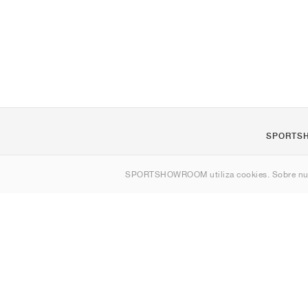
SPORTS
Quienes s
SPORTSHOWROOM utiliza cookies. Sobre nu
Contacto
Sitemap