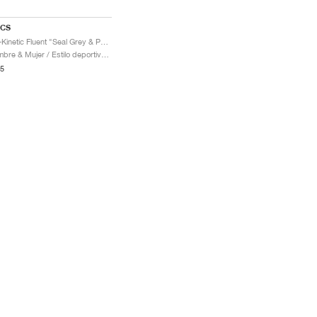
ICS
Gel-Kinetic Fluent "Seal Grey & Pure Silver"
Hombre & Mujer / Estilo deportivo / Zapatos
5