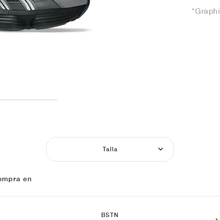
"Graphi
Talla
ompra en
BSTN