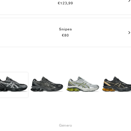
€123,99
Snipes
€80
Género