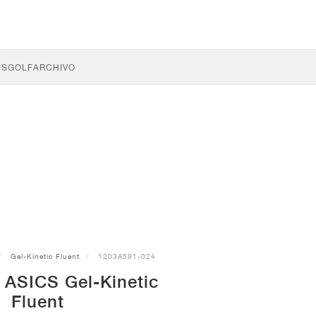
IS
GOLF
ARCHIVO
Gel-Kinetic Fluent
1203A591-024
s ASICS Gel-Kinetic
Fluent