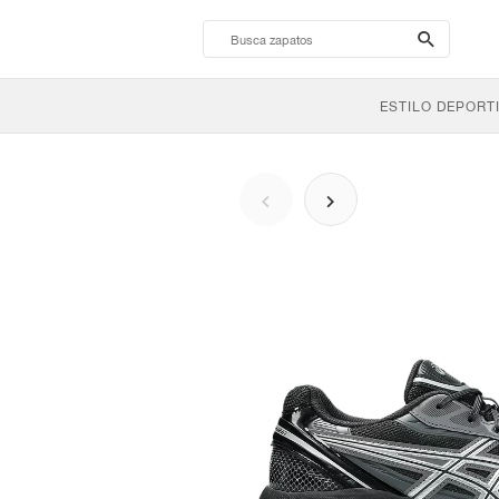
search-
btn
ESTILO DEPORT