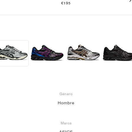
€195
Género
Hombre
Marca
ASICS