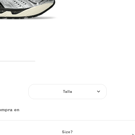
Talla
ompra en
Size?