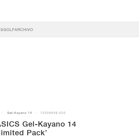
IS
GOLF
ARCHIVO
Gel-Kayano 14
1203A549-020
 ASICS Gel-Kayano 14
limited Pack’