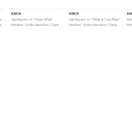
ASICS
ASICS
AS
Gel-Kayano 14 "Black & Pure Silver"
Gel-Kayano 14 "Triple White"
Gel-Kayano 14 "White & Tuna Blue"
Gel
Hombre / Estilo deportivo / Zapatos
Hombre / Estilo deportivo / Zapatos
Hombre / Estilo deportivo / Zapatos