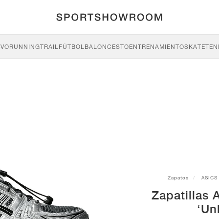
IVO
RUNNING
TRAIL
FÚTBOL
BALONCESTO
ENTRENAMIENTO
SKATE
TEN
Zapatos
ASICS
Zapatillas
‘Un