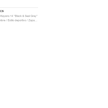
ICS
-Kayano 14 "Black & Seal Grey"
Hombre / Estilo deportivo / Zapatos