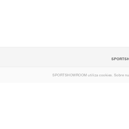
SPORTS
Quienes s
SPORTSHOWROOM utiliza cookies. Sobre nu
Contacto
Sitemap