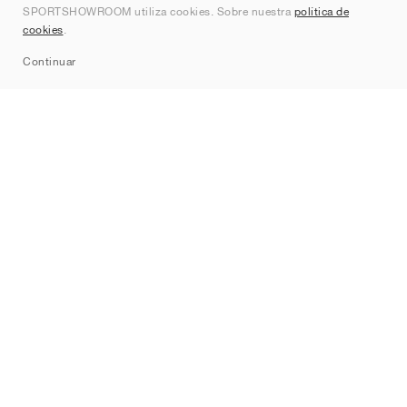
SPORTSHOWROOM utiliza cookies. Sobre nuestra
política de
Contacto
cookies
.
Sitemap
Continuar
Marcas
Nike
Jordan
adidas
New Balance
ASICS
PUMA
Converse
Vans
Hoka
Salomon
On