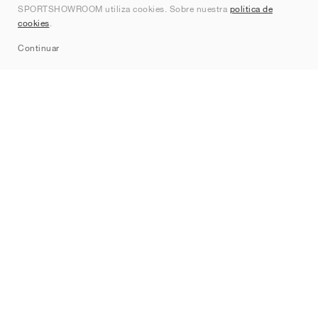
SPORTSHOWROOM utiliza cookies. Sobre nuestra
política de
Contacto
cookies
.
Sitemap
Continuar
Marcas
Nike
Jordan
adidas
New Balance
ASICS
PUMA
Converse
Vans
Hoka
Salomon
On