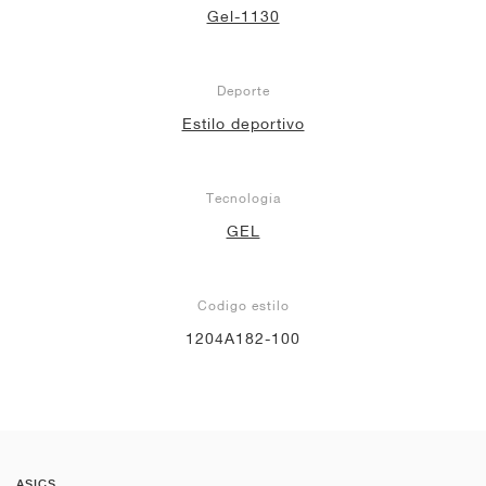
Gel-1130
Deporte
Estilo deportivo
Tecnología
GEL
Codigo estilo
1204A182-100
ASICS