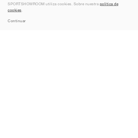
SPORTSHOWROOM utiliza cookies. Sobre nuestra
política de
Contacto
cookies
.
Sitemap
Continuar
Marcas
Nike
Jordan
adidas
New Balance
ASICS
PUMA
Converse
Vans
Hoka
Salomon
On