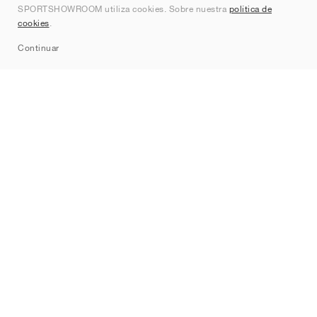
SPORTSHOWROOM utiliza cookies. Sobre nuestra
política de
Contacto
cookies
.
Sitemap
Continuar
Marcas
Nike
Jordan
adidas
New Balance
ASICS
PUMA
Converse
Vans
Hoka
Salomon
On