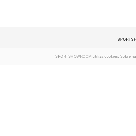
SPORTS
Quienes s
SPORTSHOWROOM utiliza cookies. Sobre nu
Contacto
Sitemap