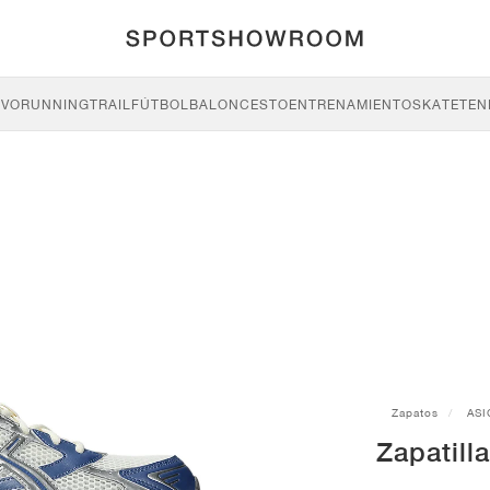
IVO
RUNNING
TRAIL
FÚTBOL
BALONCESTO
ENTRENAMIENTO
SKATE
TEN
Zapatos
ASI
Zapatill