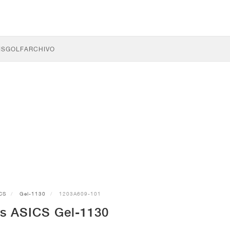
IS
GOLF
ARCHIVO
CS
Gel-1130
1203A609-101
as ASICS Gel-1130