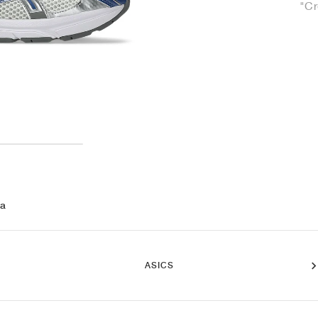
"Cr
 a
ASICS