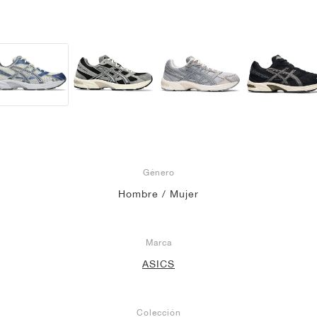
Género
Hombre / Mujer
Marca
ASICS
Colección