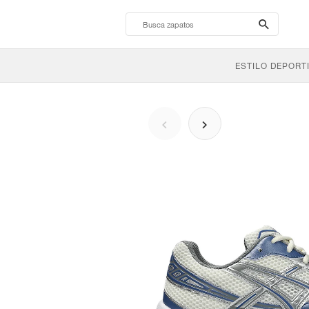
search-
btn
ESTILO DEPORT