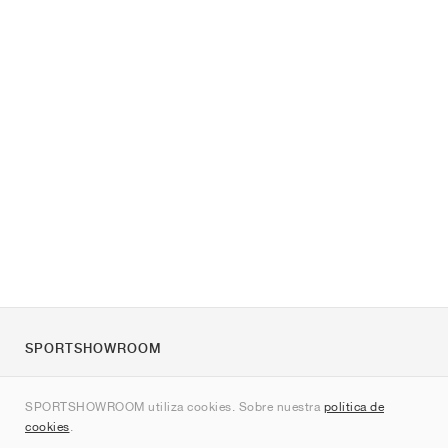
SPORTSHOWROOM
Quienes somos
SPORTSHOWROOM utiliza cookies. Sobre nuestra
política de
Contacto
cookies
.
Sitemap