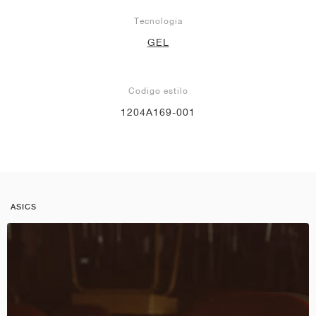
Tecnología
GEL
Codigo estilo
1204A169-001
ASICS