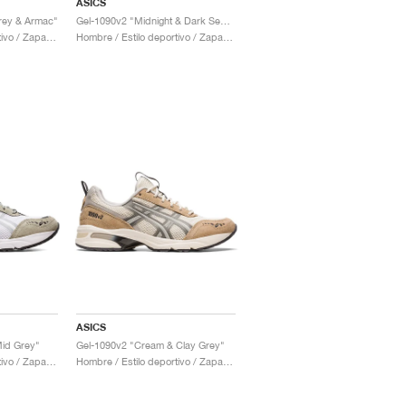
ASICS
rey & Armac"
Gel-1090v2 "Midnight & Dark Sepia"
Hombre / Estilo deportivo / Zapatos
Hombre / Estilo deportivo / Zapatos
ASICS
Mid Grey"
Gel-1090v2 "Cream & Clay Grey"
Hombre / Estilo deportivo / Zapatos
Hombre / Estilo deportivo / Zapatos