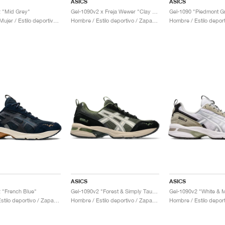
ASICS
ASICS
 "Mid Grey"
Gel-1090v2 x Freja Wewer "Clay Grey"
Gel-1090 "Piedmont G
Hombre & Mujer / Estilo deportivo / Zapatos
Hombre / Estilo deportivo / Zapatos
ASICS
ASICS
 "French Blue"
Gel-1090v2 "Forest & Simply Taupe"
Gel-1090v2 "White & 
Hombre / Estilo deportivo / Zapatos
Hombre / Estilo deportivo / Zapatos