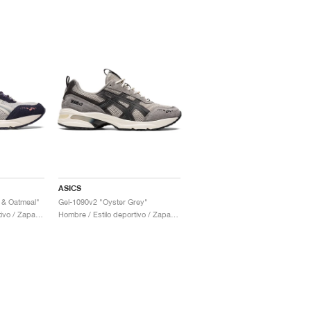
ASICS
 & Oatmeal"
Gel-1090v2 "Oyster Grey"
Hombre / Estilo deportivo / Zapatos
Hombre / Estilo deportivo / Zapatos