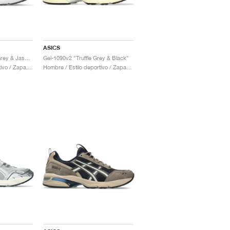
ASICS
Gel-1090v2 "Steeple Grey & Jasper Green"
Gel-1090v2 "Truffle Grey & Black"
Hombre / Estilo deportivo / Zapatos
Hombre / Estilo deportivo / Zapatos