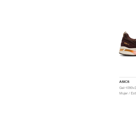
ASICS
Gel-1090v2
Mujer / Est