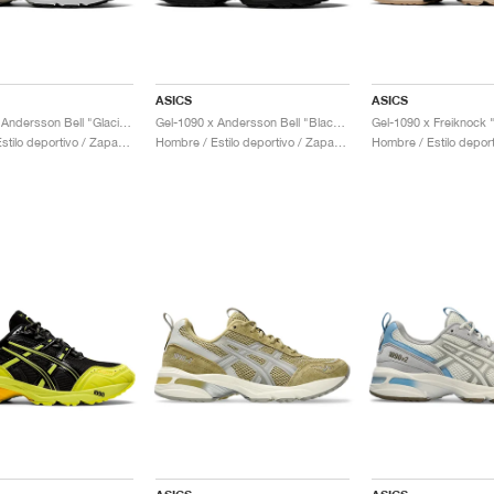
ASICS
ASICS
Gel-1090 x Andersson Bell "Glacier Grey & Silver"
Gel-1090 x Andersson Bell "Black & Silver"
Hombre / Estilo deportivo / Zapatos
Hombre / Estilo deportivo / Zapatos