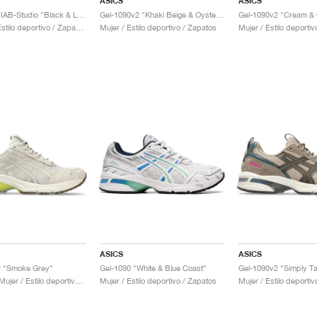
ASICS
ASICS
Gel-1090 x IAB-Studio "Black & Lime Zest"
Gel-1090v2 "Khaki Beige & Oyster Grey"
Hombre / Estilo deportivo / Zapatos
Mujer / Estilo deportivo / Zapatos
Mujer / Estilo deporti
ASICS
ASICS
2 "Smoke Grey"
Gel-1090 "White & Blue Coast"
Hombre & Mujer / Estilo deportivo / Zapatos
Mujer / Estilo deportivo / Zapatos
Mujer / Estilo deporti