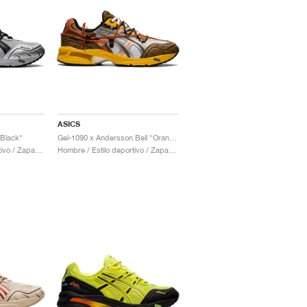
ASICS
 Black"
Gel-1090 x Andersson Bell "Orange"
Hombre / Estilo deportivo / Zapatos
Hombre / Estilo deportivo / Zapatos