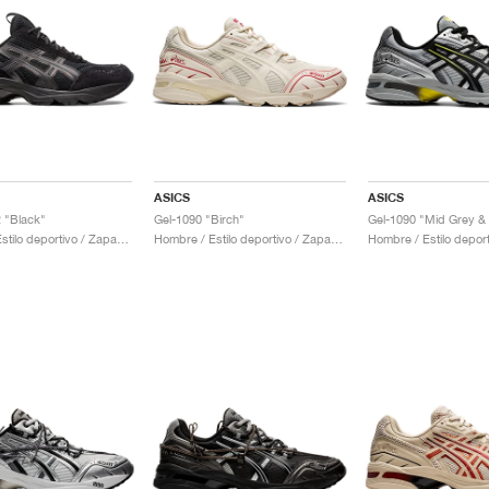
ASICS
ASICS
 "Black"
Gel-1090 "Birch"
Gel-1090 "Mid Grey &
Hombre / Estilo deportivo / Zapatos
Hombre / Estilo deportivo / Zapatos