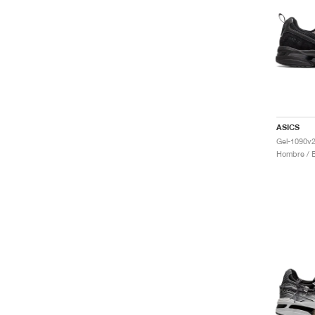
ASICS
Gel-1090v2