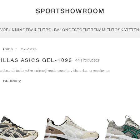
IVO
RUNNING
TRAIL
FÚTBOL
BALONCESTO
ENTRENAMIENTO
SKATE
TEN
ASICS
Gel-1090
ILLAS ASICS GEL-1090
44 Productos
adora silueta retro reimaginada para la vida urbana moderna.
Gel-1090