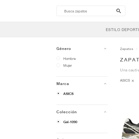
search-
btn
ESTILO DEPORT
Género
Zapatos
Hombre
ZAPAT
Mujer
Una cautiv
ASICS
Marca
ASICS
Colección
Gel-1090