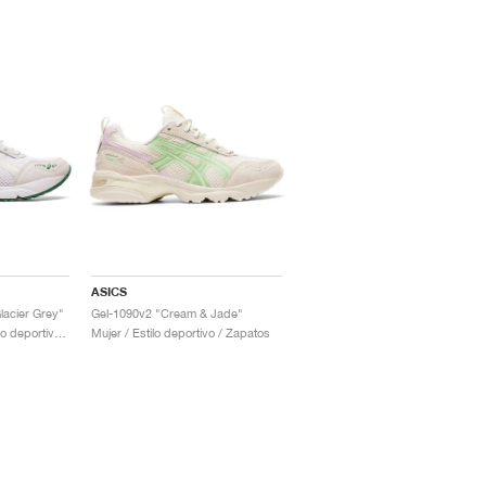
ASICS
lacier Grey"
Gel-1090v2 "Cream & Jade"
Hombre & Mujer / Estilo deportivo / Zapatos
Mujer / Estilo deportivo / Zapatos