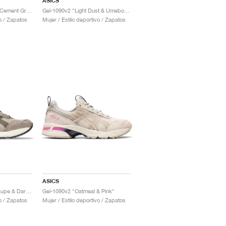
ASICS
Gel-1090v2 "Cream & Cement Grey"
Gel-1090v2 "Light Dust & Umeboshi"
vo / Zapatos
Mujer / Estilo deportivo / Zapatos
ASICS
Gel-1090v2 "Simply Taupe & Dark Taupe"
Gel-1090v2 "Oatmeal & Pink"
vo / Zapatos
Mujer / Estilo deportivo / Zapatos