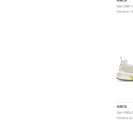
ASICS
ASICS
Gel-1090v