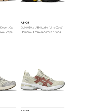
ASICS
Gel-1090 x Freiknock "Desert Camp"
Gel-1090 x IAB-Studio "Lime Zest"
Hombre / Estilo deportivo / Zapatos
Hombre / Estilo deportivo / Zapatos