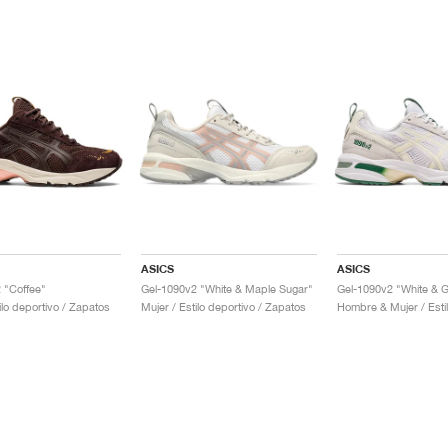
ASICS
ASICS
 "Coffee"
Gel-1090v2 "White & Maple Sugar"
Gel-1090v2 "White & G
ilo deportivo / Zapatos
Mujer / Estilo deportivo / Zapatos