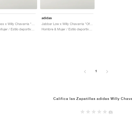
adidas
Jabbar Dress x Willy Chavarria "Off White & Dark Marine"
Jabbar Low x Willy Chavarria "Off White & Core Black"
Hombre & Mujer / Estilo deportivo / Zapatos
Hombre & Mujer / Estilo deportivo / Zapatos
1
Califica las Zapatillas adidas Willy Chava
(0)