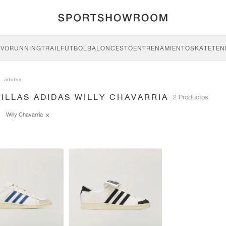
IVO
RUNNING
TRAIL
FÚTBOL
BALONCESTO
ENTRENAMIENTO
SKATE
TEN
adidas
ILLAS ADIDAS WILLY CHAVARRIA
2 Productos
Willy Chavarria