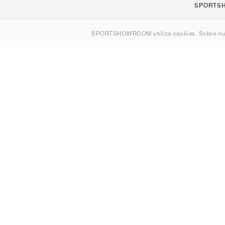
SPORTS
Quienes s
SPORTSHOWROOM utiliza cookies. Sobre nu
Contacto
Sitemap