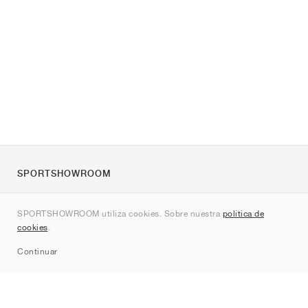
SPORTSHOWROOM
Quienes somos
SPORTSHOWROOM utiliza cookies. Sobre nuestra
política de
Contacto
cookies
.
Sitemap
Continuar
Marcas
Nike