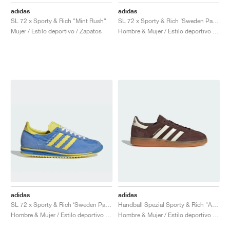
FIELD GENERAL
CRAZE
ADIRACER
MULE
471
GEL-CUMULUS 16
G.T. CUT
FORCE 58
TEKKIRA CUP
508
JORDAN
adidas
adidas
SL 72 x Sporty & Rich "Mint Rush"
SL 72 x Sporty & Rich ‘Sweden Pack’ "Yellow & Blue"
KILLSHOT 2
MOTO 2K
ITALIA
LEGACY 312
ALLERDALE
G.T. FUTURE
PS8
ALOHA SUPER
600
Mujer / Estilo deportivo / Zapatos
Hombre & Mujer / Estilo deportivo / Zapatos
TOTAL 90
PHENOMENA
FORUM
JUMPMAN JACK
2000
VERTEBRAE
808
AVA ROVER
1000
HAMBURG
204L
AIR MAX 95
933
MIND
860V2
AIR RIFT
adidas
adidas
SL 72 x Sporty & Rich ‘Sweden Pack’ "Blue & Yellow"
Handball Spezial Sporty & Rich "Auburn & Cream White"
Hombre & Mujer / Estilo deportivo / Zapatos
Hombre & Mujer / Estilo deportivo / Zapatos