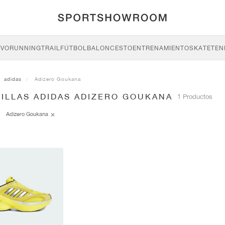
IVO
RUNNING
TRAIL
FÚTBOL
BALONCESTO
ENTRENAMIENTO
SKATE
TEN
adidas
Adizero Goukana
TILLAS ADIDAS ADIZERO GOUKANA
1 Productos
Adizero Goukana