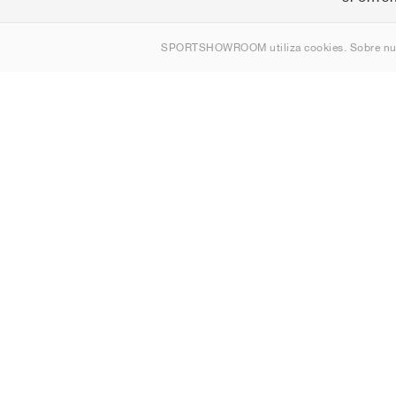
Quienes s
SPORTSHOWROOM utiliza cookies. Sobre nu
Contacto
Sitemap
España