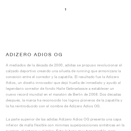
1
ADIZERO ADIOS OG
A mediados de la década de 2000, adidas se propuso revolucionar el
calzado deportivo creando una silueta de running que armonizara la
conexión entre el corredor y la zapatilla. El resultado fue la Adizero
Adios, un diseño innovador que dejó huella de inmediato y ayudó al
legendario corredor de fondo Haile Gebrselassie a establecer un
nuevo récord mundial en el maratón de Berlín de 2008. Dos décadas
después, la marca ha reconocido los logros pioneros de la zapatilla y
la ha reintroducido con el nombre de Adizero Adios OG.
La parte superior de las adidas Adizero Adios OG presenta una capa
inferior de malla flexible con mínimas superposiciones sintéticas en la
puntera, el anteojo y el talón. Esto la hace muy transpirable, pero