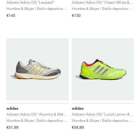
FIELD GENERAL
CRAZE
ADIRACER
MULE
471
GEL-CUMULUS 16
G.T. CUT
FORCE 58
TEKKIRA CUP
508
JORDAN
Adizero Adios OG "Leopard"
Adizero Adios OG "Cream White & Preloved Green"
Hombre & Mujer / Estilo deportivo / Zapatos
Hombre & Mujer / Estilo deportivo / Zapatos
€140
€130
KILLSHOT 2
MOTO 2K
ITALIA
LEGACY 312
ALLERDALE
G.T. FUTURE
PS8
ALOHA SUPER
600
TOTAL 90
PHENOMENA
FORUM
JUMPMAN JACK
2000
VERTEBRAE
808
AVA ROVER
1000
HAMBURG
204L
AIR MAX 95
933
MIND
860V2
AIR RIFT
adidas
adidas
Adizero Adios OG "Alumina & Matte Silver"
Adizero Adios OG "Lucid Lemon & Bright Red"
Hombre & Mujer / Estilo deportivo / Zapatos
Hombre & Mujer / Estilo deportivo / Zapatos
€51,99
€58,99