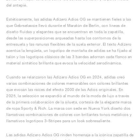
del antepié.
Estéticamente, las adidas Adizero Adios OG se mantienen fieles a las
que Gebrselassie llevó durante el Maratón de Berlín, con líneas de
diseño fluidas y elegantes que se encuentran en toda la zapatilla,
desde las superposiciones arqueadas hasta los contornos de la
entresuela y las ranuras flexibles de la suela exterior. El texto Adizero
acentúa la lengüeta, un logotipo de montaña de adidas se ha fijado al
talón y los logotipos clásicos de las 3 bandas adornan cada flanco en
material sintético brillante que evoca la velocidad aerodinámica.
Cuando se relanzaron las Adizero Adios OG en 2024, adidas creó
varias combinaciones de colores memorables con colores brillantes
que evocan las raíces del efecto 2000 de las Adios originales. En
2025, la selección se expandió al mundo de la moda de lujo a través
de la primera colaboración de la silueta, cortesía de la elegante marca
de ropa Sporty & Rich. La marca con sede en Nueva York diseñó dos
llamativas combinaciones de colores con brillantes tonos metálicos y
llamativos logotipos 3-Stripes para un look sobresaliente.
Las adidas Adizero Adios OG rinden homenaje a la icónica zapatilla de