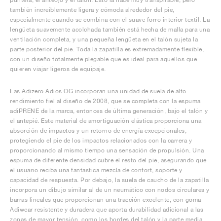
también increíblemente ligera y cómoda alrededor del pie,
especialmente cuando se combina con el suave forro interior textil. La
lengüeta suavemente acolchada también está hecha de malla para una
ventilación completa, y una pequeña lengüeta en el talón sujeta la
parte posterior del pie. Toda la zapatilla es extremadamente flexible,
con un diseño totalmente plegable que es ideal para aquellos que
quieren viajar ligeros de equipaje.
Las Adizero Adios OG incorporan una unidad de suela de alto
rendimiento fiel al diseño de 2008, que se completa con la espuma
adiPRENE de la marca, entonces de última generación, bajo el talón y
el antepié. Este material de amortiguación elástica proporciona una
absorción de impactos y un retorno de energía excepcionales,
protegiendo el pie de los impactos relacionados con la carrera y
proporcionando al mismo tiempo una sensación de propulsión. Una
espuma de diferente densidad cubre el resto del pie, asegurando que
el usuario reciba una fantástica mezcla de confort, soporte y
capacidad de respuesta. Por debajo, la suela de caucho de la zapatilla
incorpora un dibujo similar al de un neumático con nodos circulares y
barras lineales que proporcionan una tracción excelente, con goma
Adiwear resistente y duradera que aporta durabilidad adicional a las
zonas de mayor tensión, como los bordes del talón y la parte media