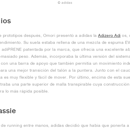
© adidas
ios
e prototipos después, Omori presentó a adidas la
Adizero Adi
os, 
 rendimiento. Su suela estaba rellena de una mezcla de espuma 
 adiPRENE patentada por la marca, que ofrecía una excelente ab
masiado peso. Además, incorporaba la última versión del sistema
é con una barra de apoyo que también permitía un movimiento in
para una mejor transición del talón a la puntera. Junto con el cauc
lla es muy flexible y fácil de mover. Por último, encima de esta sue
raba una parte superior de malla transpirable cuya construcción
ra lo más rápida posible.
assie
 de running entre manos, adidas decidió que había que ponerla a