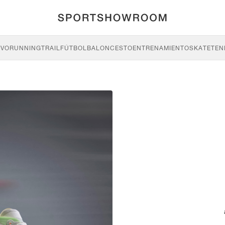
IVO
RUNNING
TRAIL
FÚTBOL
BALONCESTO
ENTRENAMIENTO
SKATE
TEN