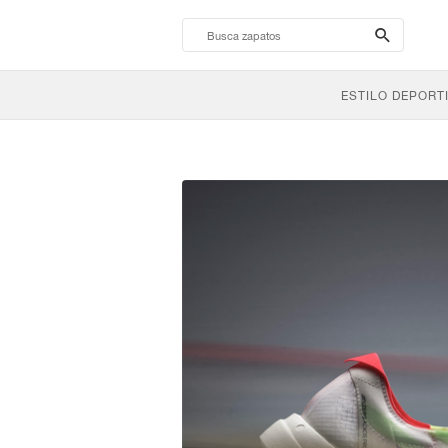
search-
btn
ESTILO DEPORT