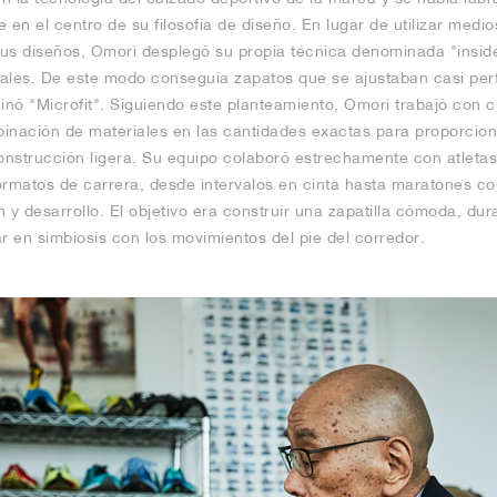
e en el centro de su filosofía de diseño. En lugar de utilizar medio
us diseños, Omori desplegó su propia técnica denominada "inside
ales. De este modo conseguía zapatos que se ajustaban casi perf
ó "Microfit". Siguiendo este planteamiento, Omori trabajó con ci
inación de materiales en las cantidades exactas para proporcio
nstrucción ligera. Su equipo colaboró estrechamente con atletas 
 formatos de carrera, desde intervalos en cinta hasta maratones c
 y desarrollo. El objetivo era construir una zapatilla cómoda, du
r en simbiosis con los movimientos del pie del corredor.