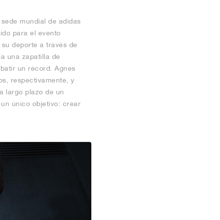
a sede mundial de adidas
ido para el evento
 su deporte a través de
ía una zapatilla de
batir un récord. Agnes
os, respectivamente, y
 a largo plazo de un
n único objetivo: crear