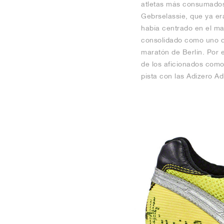
atletas más consumados 
Gebrselassie, que ya er
había centrado en el ma
consolidado como uno d
maratón de Berlín. Por e
de los aficionados como 
pista con las Adizero A