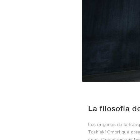
La filosofía 
Los orígenes de la fran
Toshiaki Omori que crea
años, Omori conocía bie