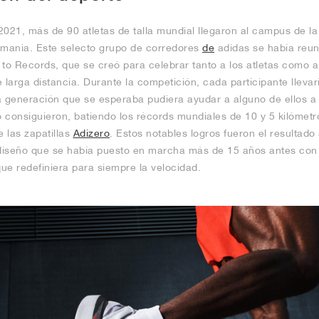
2021, más de 90 atletas de talla mundial llegaron al campus de l
mania. Este selecto grupo de corredores
de
adidas se había reun
 to Records, que se creó para celebrar tanto a los atletas como a
 larga distancia. Durante la competición, cada participante llevar
a generación que se esperaba pudiera ayudar a alguno de ellos a 
o consiguieron, batiendo los récords mundiales de 10 y 5 kilómetr
 las zapatillas
Adizero
. Estos notables logros fueron el resultado
iseño que se había puesto en marcha más de 15 años antes con u
que redefiniera para siempre la velocidad.