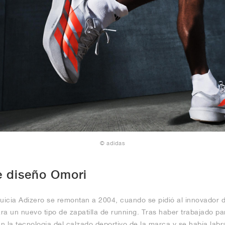
© adidas
de diseño Omori
quicia Adizero se remontan a 2004, cuando se pidió al innovador 
ra un nuevo tipo de zapatilla de running. Tras haber trabajado p
n la tecnología del calzado deportivo de la marca y se había lab