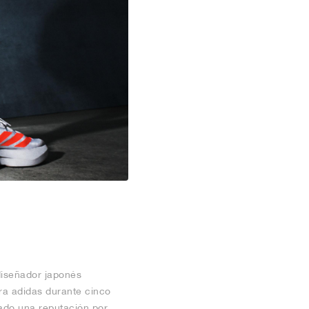
diseñador japonés
ara adidas durante cinco
rado una reputación por