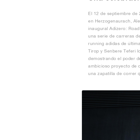
El 12 de septiembre de 
en Herzogenaurach, Ale
inaugural Adizero: Road
una serie de carreras de
running adidas de últim
Tirop y Senbere Teferi l
demostrando el poder de
ambicioso proyecto de d
una zapatilla de correr 