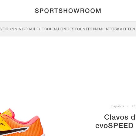
IVO
RUNNING
TRAIL
FÚTBOL
BALONCESTO
ENTRENAMIENTO
SKATE
TEN
Zapatos
P
Clavos 
evoSPEED