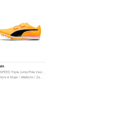
MA
evoSPEED Triple Jump/Pole Vault 12 UW "Sun Stream & Sunset Glow"
Hombre & Mujer / Atletismo / Zapatos