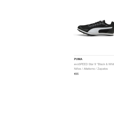
PUMA
evoSPEED Star 9 "Black & Whit
Niños / Atletismo / Zapatos
€65