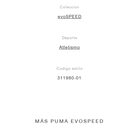
Colección
evoSPEED
Deporte
Atletismo
Codigo estilo
311980-01
MÁS PUMA EVOSPEED