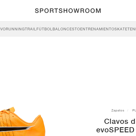
IVO
RUNNING
TRAIL
FÚTBOL
BALONCESTO
ENTRENAMIENTO
SKATE
TEN
Zapatos
P
Clavos 
evoSPEED 