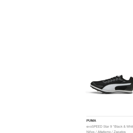
PUMA
evoSPEED Star 9 "Black & Whit
Niños / Atletismo / Zapatos