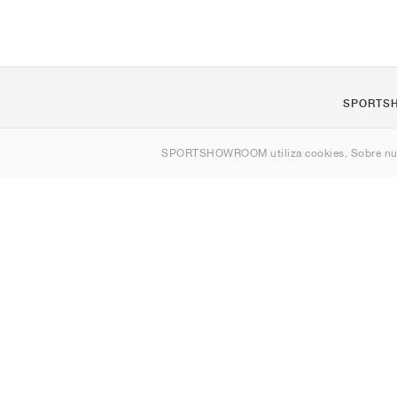
SPORTS
Quienes s
SPORTSHOWROOM utiliza cookies. Sobre nu
Contacto
Sitemap