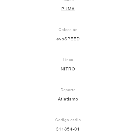
PUMA
Colección
evoSPEED
Línea
NITRO
Deporte
Atletismo
Codigo estilo
311854-01