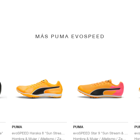
MÁS PUMA EVOSPEED
PUMA
PUMA
PU
e"
evoSPEED Haraka 8 "Sun Stream & Black"
evoSPEED Star 9 "Sun Stream & Sunset Glow"
Hombre & Mujer / Atletismo / Zapatos
Hombre & Mujer / Atletismo / Zapatos