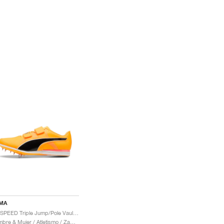
MA
evoSPEED Triple Jump/Pole Vault 12 UW "Sun Stream & Sunset Glow"
Hombre & Mujer / Atletismo / Zapatos