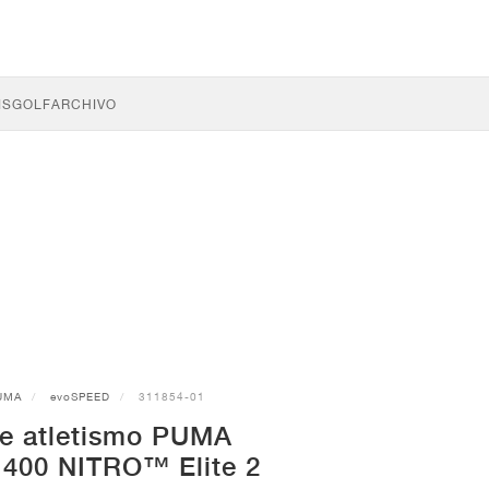
IS
GOLF
ARCHIVO
UMA
evoSPEED
311854-01
de atletismo PUMA
400 NITRO™ Elite 2