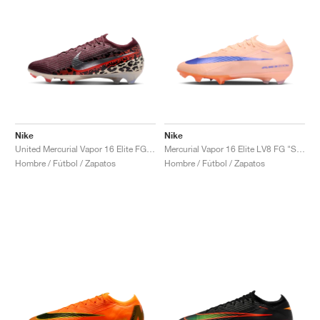
Nike
Nike
United Mercurial Vapor 16 Elite FG "Burgundy Crush & Fossil"
Mercurial Vapor 16 Elite LV8 FG "Showtime Pack"
Hombre / Fútbol / Zapatos
Hombre / Fútbol / Zapatos