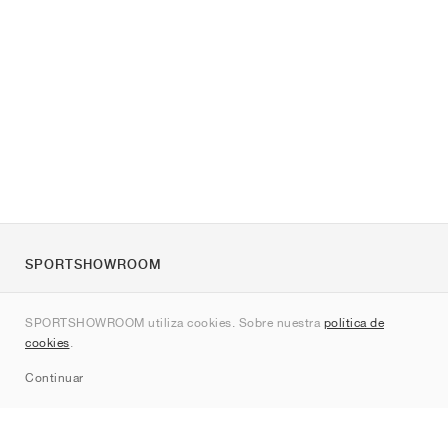
SPORTSHOWROOM
Quienes somos
SPORTSHOWROOM utiliza cookies. Sobre nuestra
política de
Contacto
cookies
.
Sitemap
Continuar
Marcas