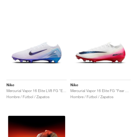
Nike
Nike
Mercurial Vapor 16 Elite LV8 FG "Elite Only Pack"
Mercurial Vapor 16 Elite FG "Fear Nothing Pack"
Hombre / Fútbol / Zapatos
Hombre / Fútbol / Zapatos