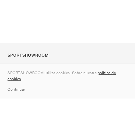
SPORTSHOWROOM
Quienes somos
SPORTSHOWROOM utiliza cookies. Sobre nuestra
política de
Contacto
cookies
.
Sitemap
Continuar
Marcas
Nike
Jordan
adidas